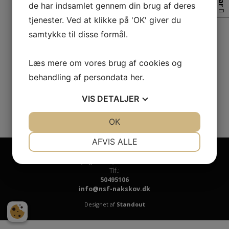
de har indsamlet gennem din brug af deres
tjenester. Ved at klikke på 'OK' giver du
samtykke til disse formål.
Læs mere om vores brug af cookies og
behandling af persondata
her
.
VIS
DETALJER
JA
NEJ
OK
JA
NEJ
NØDVENDIGE
PRÆFERENCER
AFVIS ALLE
Nakskov Sportsfiskerforening
JA
NEJ
JA
NEJ
Vejlegade 37
,
4900 Nakskov
Tlf.:
MARKETING
STATISTIK
50495106
info@nsf-nakskov.dk
Designet af
Standout