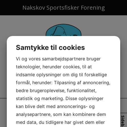
Hop
Nakskov Sportsfisker Forening
til
indholdet
Samtykke til cookies
Vi og vores samarbejdspartnere bruger
teknologier, herunder cookies, til at
indsamle oplysninger om dig til forskellige
formål, herunder: Tilpasning af annoncering,
bedre brugeroplevelse, funktionalitet,
statistik og marketing. Disse oplysninger
kan blive delt med annoncerings- og
WEEKENDTUR MØN (8,11-10-
analysepartnere, som kan kombinere dem
Sidebar
2009)
med data, du tidligere har givet dem eller