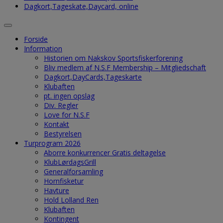
Dagkort,Tageskate,Daycard, online
Forside
Information
Historien om Nakskov Sportsfiskerforening
Bliv medlem af N.S.F Membership – Mitgliedschaft
Dagkort,DayCards,Tageskarte
Klubaften
pt. ingen opslag
Div. Regler
Love for N.S.F
Kontakt
Bestyrelsen
Turprogram 2026
Aborre konkurrencer Gratis deltagelse
KlubLørdagsGrill
Generalforsamling
Hornfisketur
Havture
Hold Lolland Ren
Klubaften
Kontingent