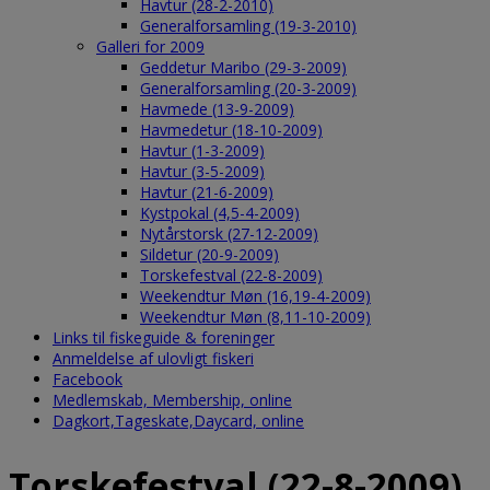
Havtur (28-2-2010)
Generalforsamling (19-3-2010)
Galleri for 2009
Geddetur Maribo (29-3-2009)
Generalforsamling (20-3-2009)
Havmede (13-9-2009)
Havmedetur (18-10-2009)
Havtur (1-3-2009)
Havtur (3-5-2009)
Havtur (21-6-2009)
Kystpokal (4,5-4-2009)
Nytårstorsk (27-12-2009)
Sildetur (20-9-2009)
Torskefestval (22-8-2009)
Weekendtur Møn (16,19-4-2009)
Weekendtur Møn (8,11-10-2009)
Links til fiskeguide & foreninger
Anmeldelse af ulovligt fiskeri
Facebook
Medlemskab, Membership, online
Dagkort,Tageskate,Daycard, online
Torskefestval (22-8-2009)