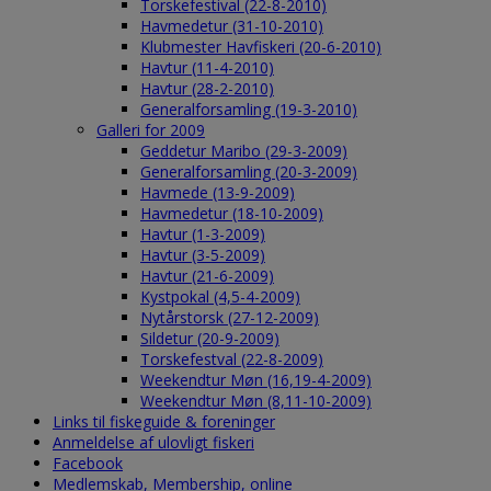
Torskefestival (22-8-2010)
Havmedetur (31-10-2010)
Klubmester Havfiskeri (20-6-2010)
Havtur (11-4-2010)
Havtur (28-2-2010)
Generalforsamling (19-3-2010)
Galleri for 2009
Geddetur Maribo (29-3-2009)
Generalforsamling (20-3-2009)
Havmede (13-9-2009)
Havmedetur (18-10-2009)
Havtur (1-3-2009)
Havtur (3-5-2009)
Havtur (21-6-2009)
Kystpokal (4,5-4-2009)
Nytårstorsk (27-12-2009)
Sildetur (20-9-2009)
Torskefestval (22-8-2009)
Weekendtur Møn (16,19-4-2009)
Weekendtur Møn (8,11-10-2009)
Links til fiskeguide & foreninger
Anmeldelse af ulovligt fiskeri
Facebook
Medlemskab, Membership, online