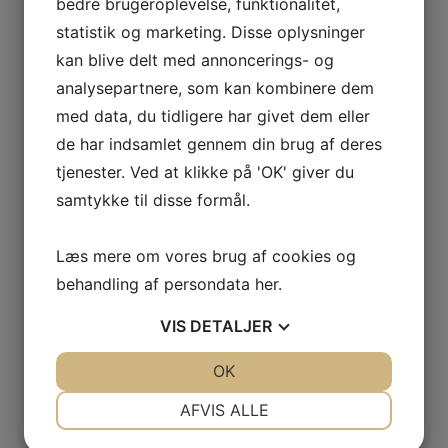
bedre brugeroplevelse, funktionalitet,
2005
statistik og marketing. Disse oplysninger
2004
Årets Største & Klubrekorder
kan blive delt med annoncerings- og
2026
analysepartnere, som kan kombinere dem
2025
2024
med data, du tidligere har givet dem eller
2023
de har indsamlet gennem din brug af deres
2022
2021
tjenester. Ved at klikke på 'OK' giver du
2020
samtykke til disse formål.
2019
2018
2017
Læs mere om vores brug af cookies og
2016
behandling af persondata
her
.
2015
2014
2013
VIS
DETALJER
2012
2011
JA
NEJ
OK
JA
NEJ
2010
Fra 2009 til 1970
NØDVENDIGE
PRÆFERENCER
AFVIS ALLE
Klubrekorder 1970-2025
Gamle N.S.F. & ABU film
JA
NEJ
JA
NEJ