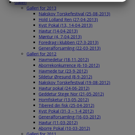
Galleri
MARKETING
STATISTIK
Galleri for 2013
Nakskov Torskefestival (25-08-2013)
Hold Lolland Ren (27-04-2013)
Kyst Pokal (13, 14-04-2013)
Havtur (14-04-2013)
Møntur (4, 7-04-2013)
Foredrag i klubben (27-3-2013)
Generalforsamling (22-03-2013)
Galleri for 2012
Havmedetur (18-11-2012)
Aborrekonkurrence (6-10-2012)
Havmede tur (23-9-2012)
Sildetur Øresund (8-9-2012)
Nakskov Torskefestival (19-08-2012)
Havtur pokal (24-06-2012)
Geddetur Stege Nor (21-05-2012)
Hornfisketur (13-05-2012)
Tibered din fisk (25-04-2012)
Kyst Pokal (31-3 – 1-4 2012)
Generalforsamling (16-03-2012)
Havtur (11-03-2012)
Aborre Pokal (10-03-2012)
Galleri for 2011