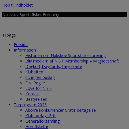
Hop til indholdet
Nakskov Sportsfisker Forening
Tilbage
Forside
Information
Historien om Nakskov Sportsfiskerforening
Bliv medlem af N.S.F Membership – Mitgliedschaft
Dagkort,DayCards,Tageskarte
Klubaften
pt. ingen opslag
Div. Regler
Love for N.S.F
Kontakt
Bestyrelsen
Turprogram 2026
Aborre konkurrencer Gratis deltagelse
KlubLørdagsGrill
Generalforsamling
Hornfisketur