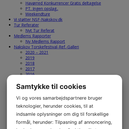
Havørred Konkurrencer Gratis deltagelse
PT. Ingen opslag..
Weekendture
Vi støtter NSF-Nakskov.dk
Tur Referater
Nyt Tur Referat
Medlems Rapporter
Ny Medlems Rapport
Nakskov Torskefestival-Ref.-Galleri
2020 – 2021
2019
2018
2017
2016
2015
Samtykke til cookies
2014
2013
2012
Vi og vores samarbejdspartnere bruger
2011
teknologier, herunder cookies, til at
2010
2009
indsamle oplysninger om dig til forskellige
2008
formål, herunder: Tilpasning af annoncering,
2007
2006