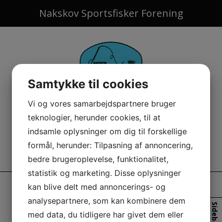
Hop
Nakskov Sportsfisker Forening
til
indholdet
Samtykke til cookies
Vi og vores samarbejdspartnere bruger
teknologier, herunder cookies, til at
indsamle oplysninger om dig til forskellige
formål, herunder: Tilpasning af annoncering,
bedre brugeroplevelse, funktionalitet,
statistik og marketing. Disse oplysninger
kan blive delt med annoncerings- og
TIBERED DIN FISK (25-04-
analysepartnere, som kan kombinere dem
Sidebar
2012)
med data, du tidligere har givet dem eller