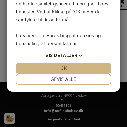
de har indsamlet gennem din brug af deres
tjenester. Ved at klikke på 'OK' giver du
samtykke til disse formål.
Læs mere om vores brug af cookies og
behandling af persondata
her
.
VIS
DETALJER
JA
NEJ
OK
JA
NEJ
NØDVENDIGE
PRÆFERENCER
AFVIS ALLE
JA
NEJ
JA
NEJ
Nakskov Sportsfiskerforening
Vejlegade 37
,
4900 Nakskov
MARKETING
STATISTIK
Tlf.:
50495106
info@nsf-nakskov.dk
Designet af
Standout