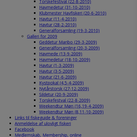
Torskefestival (22-8-2010)
Havmedetur (31-10-2010)
Klubmester Havfiskeri (20-6-2010)
Havtur (11-4-2010)
Havtur (28-2-2010)
Generalforsamling (19-3-2010)
Galleri for 2009
Geddetur Maribo (29-3-2009)
Generalforsamling (20-3-2009)
Havmede (13-9-2009)
Havmedetur (18-10-2009)
Havtur (1-3-2009)
Havtur (3-5-2009)
Havtur (21-6-2009)
Kystpokal (4,5-4-2009)
Nytårstorsk (27-12-2009)
Sildetur (20-9-2009)
Torskefestval (22-8-2009)
Weekendtur Møn (16,19-4-2009)
Weekendtur Møn (8,11-10-2009)
Links til fiskeguide & foreninger
Anmeldelse af ulovligt fiskeri
Facebook
Medlemskab, Membership, online