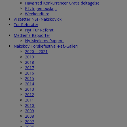
Havørred Konkurrencer Gratis deltagelse
PT. Ingen opslag..
Weekendture
Vi støtter NSF-Nakskov.dk
Tur Referater
Nyt Tur Referat
Medlems Rapporter
Ny Medlems Rapport
Nakskov Torskefestival-Ref.-Galleri
2020 – 2021
2019
2018
2017
2016
2015
2014
2013
2012
2011
2010
2009
2008
2007
2006