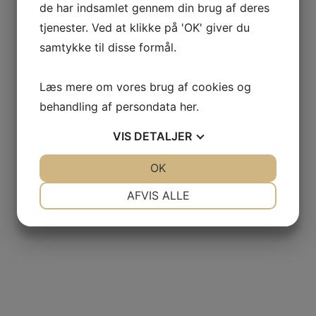
de har indsamlet gennem din brug af deres
tjenester. Ved at klikke på 'OK' giver du
samtykke til disse formål.
Læs mere om vores brug af cookies og
behandling af persondata
her
.
VIS
DETALJER
JA
NEJ
OK
JA
NEJ
NØDVENDIGE
PRÆFERENCER
AFVIS ALLE
JA
NEJ
JA
NEJ
MARKETING
STATISTIK