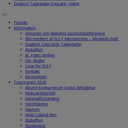
Dagkort,Tageskate,Daycard, online
Forside
Information
Historien om Nakskov Sportsfiskerforening
Bliv medlem af N.S.F Membership – Mitgliedschaft
Dagkort,DayCards,Tageskarte
Klubaften
pt. ingen opslag
Div. Regler
Love for N.S.F
Kontakt
Bestyrelsen
Turprogram 2026
Aborre konkurrencer Gratis deltagelse
KlubLørdagsGrill
Generalforsamling
Hornfisketur
Havture
Hold Lolland Ren
Klubaften
Kontingent