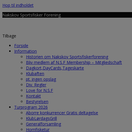
Hop til indholdet
Nakskov Sportsfisker Forening
Tilbage
Forside
Information
Historien om Nakskov Sportsfiskerforening
Bliv medlem af N.S.F Membership – Mitgliedschaft
Dagkort,DayCards,Tageskarte
Klubaften
pt. ingen opslag
Div. Regler
Love for N.S.F
Kontakt
Bestyrelsen
Turprogram 2026
Aborre konkurrencer Gratis deltagelse
KlubLørdagsGrill
Generalforsamling
Hornfisketur