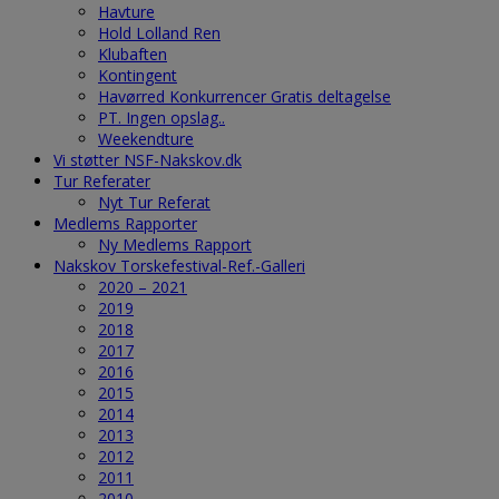
Havture
Hold Lolland Ren
Klubaften
Kontingent
Havørred Konkurrencer Gratis deltagelse
PT. Ingen opslag..
Weekendture
Vi støtter NSF-Nakskov.dk
Tur Referater
Nyt Tur Referat
Medlems Rapporter
Ny Medlems Rapport
Nakskov Torskefestival-Ref.-Galleri
2020 – 2021
2019
2018
2017
2016
2015
2014
2013
2012
2011
2010