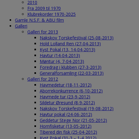
2010
Fra 2009 til 1970
Klubrekorder 1970-2025
Gamle N.S.F. & ABU film
Galleri
Galleri for 2013
Nakskov Torskefestival (25-08-2013)
Hold Lolland Ren (27-04-2013)
Kyst Pokal (13, 14-04-2013)
Havtur (14-04-2013)
Møntur (4, 7-04-2013)
Foredrag i klubben (27-3-2013)
Generalforsamling (22-03-2013)
Galleri for 2012
Havmedetur (18-11-2012)
Aborrekonkurrence (6-10-2012)
Havmede tur (23-9-2012)
Sildetur Øresund (8-9-2012)
Nakskov Torskefestival (19-08-2012)
Havtur pokal (24-06-2012)
Geddetur Stege Nor (21-05-2012)
Hornfisketur (13-05-2012)
Tibered din fisk (25-04-2012)
Kyst Pokal (31-3 – 1-4 2012)