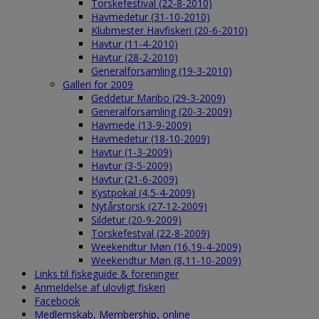
Torskefestival (22-8-2010)
Havmedetur (31-10-2010)
Klubmester Havfiskeri (20-6-2010)
Havtur (11-4-2010)
Havtur (28-2-2010)
Generalforsamling (19-3-2010)
Galleri for 2009
Geddetur Maribo (29-3-2009)
Generalforsamling (20-3-2009)
Havmede (13-9-2009)
Havmedetur (18-10-2009)
Havtur (1-3-2009)
Havtur (3-5-2009)
Havtur (21-6-2009)
Kystpokal (4,5-4-2009)
Nytårstorsk (27-12-2009)
Sildetur (20-9-2009)
Torskefestval (22-8-2009)
Weekendtur Møn (16,19-4-2009)
Weekendtur Møn (8,11-10-2009)
Links til fiskeguide & foreninger
Anmeldelse af ulovligt fiskeri
Facebook
Medlemskab, Membership, online