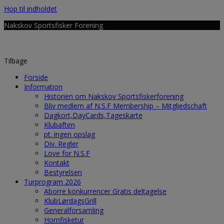
Hop til indholdet
Nakskov Sportsfisker Forening
Tilbage
Forside
Information
Historien om Nakskov Sportsfiskerforening
Bliv medlem af N.S.F Membership – Mitgliedschaft
Dagkort,DayCards,Tageskarte
Klubaften
pt. ingen opslag
Div. Regler
Love for N.S.F
Kontakt
Bestyrelsen
Turprogram 2026
Aborre konkurrencer Gratis deltagelse
KlubLørdagsGrill
Generalforsamling
Hornfisketur