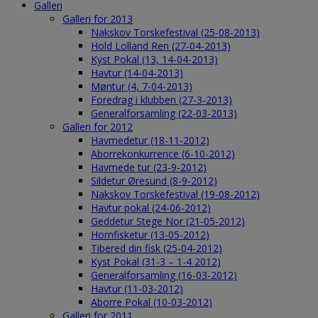
Galleri
Galleri for 2013
Nakskov Torskefestival (25-08-2013)
Hold Lolland Ren (27-04-2013)
Kyst Pokal (13, 14-04-2013)
Havtur (14-04-2013)
Møntur (4, 7-04-2013)
Foredrag i klubben (27-3-2013)
Generalforsamling (22-03-2013)
Galleri for 2012
Havmedetur (18-11-2012)
Aborrekonkurrence (6-10-2012)
Havmede tur (23-9-2012)
Sildetur Øresund (8-9-2012)
Nakskov Torskefestival (19-08-2012)
Havtur pokal (24-06-2012)
Geddetur Stege Nor (21-05-2012)
Hornfisketur (13-05-2012)
Tibered din fisk (25-04-2012)
Kyst Pokal (31-3 – 1-4 2012)
Generalforsamling (16-03-2012)
Havtur (11-03-2012)
Aborre Pokal (10-03-2012)
Galleri for 2011