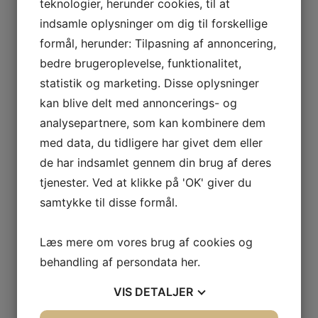
teknologier, herunder cookies, til at
Havørred Konkurrencer Gratis deltagelse
PT. Ingen opslag..
indsamle oplysninger om dig til forskellige
Weekendture
formål, herunder: Tilpasning af annoncering,
Vi støtter NSF-Nakskov.dk
Tur Referater
bedre brugeroplevelse, funktionalitet,
Nyt Tur Referat
statistik og marketing. Disse oplysninger
Medlems Rapporter
Ny Medlems Rapport
kan blive delt med annoncerings- og
Nakskov Torskefestival-Ref.-Galleri
analysepartnere, som kan kombinere dem
2020 – 2021
med data, du tidligere har givet dem eller
2019
2018
de har indsamlet gennem din brug af deres
2017
tjenester. Ved at klikke på 'OK' giver du
2016
2015
samtykke til disse formål.
2014
2013
2012
Læs mere om vores brug af cookies og
2011
behandling af persondata
her
.
2010
2009
2008
VIS
DETALJER
2007
2006