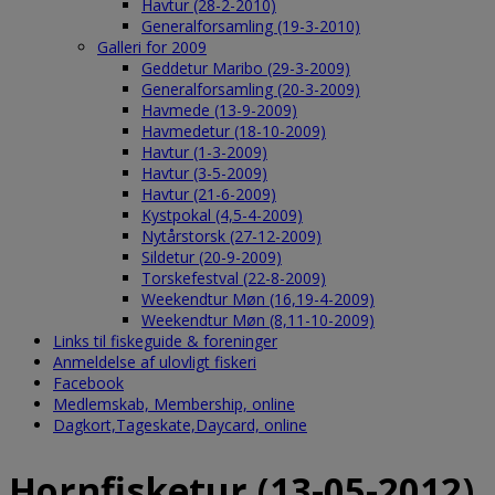
Havtur (28-2-2010)
Generalforsamling (19-3-2010)
Galleri for 2009
Geddetur Maribo (29-3-2009)
Generalforsamling (20-3-2009)
Havmede (13-9-2009)
Havmedetur (18-10-2009)
Havtur (1-3-2009)
Havtur (3-5-2009)
Havtur (21-6-2009)
Kystpokal (4,5-4-2009)
Nytårstorsk (27-12-2009)
Sildetur (20-9-2009)
Torskefestval (22-8-2009)
Weekendtur Møn (16,19-4-2009)
Weekendtur Møn (8,11-10-2009)
Links til fiskeguide & foreninger
Anmeldelse af ulovligt fiskeri
Facebook
Medlemskab, Membership, online
Dagkort,Tageskate,Daycard, online
Hornfisketur (13-05-2012)