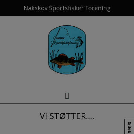
Hop
Nakskov Sportsfisker Forening
til
indholdet
VI STØTTER….
Sidebar