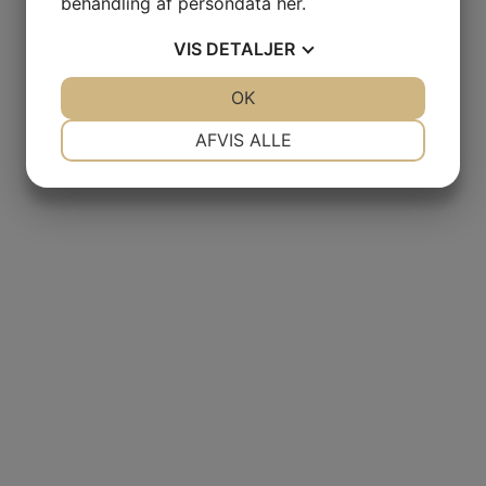
behandling af persondata
her
.
VIS
DETALJER
JA
NEJ
OK
JA
NEJ
NØDVENDIGE
PRÆFERENCER
AFVIS ALLE
JA
NEJ
JA
NEJ
MARKETING
STATISTIK