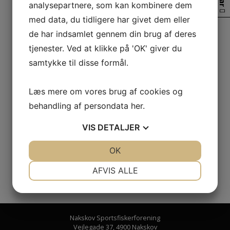
analysepartnere, som kan kombinere dem
Fantastisk debutfisk på min nye UL stang. Savage Gear
med data, du tidligere har givet dem eller
SG2 Light Game 7,3fod. 5-18gr. Fisken faldt for en LT
de har indsamlet gennem din brug af deres
Sandeel 11gr. I farven Motoroil UV. Det var årets første
tjenester. Ved at klikke på 'OK' giver du
Havørred for mit vedkommende. Så en godkendt start på
årets havørredfiskeri. 2,15kg. 58cm.
samtykke til disse formål.
Navn:
Jakob Brun
Læs mere om vores brug af cookies og
behandling af persondata
her
.
VIS
DETALJER
JA
NEJ
OK
JA
NEJ
NØDVENDIGE
PRÆFERENCER
AFVIS ALLE
JA
NEJ
JA
NEJ
MARKETING
STATISTIK
Nakskov Sportsfiskerforening
Vejlegade 37
,
4900 Nakskov