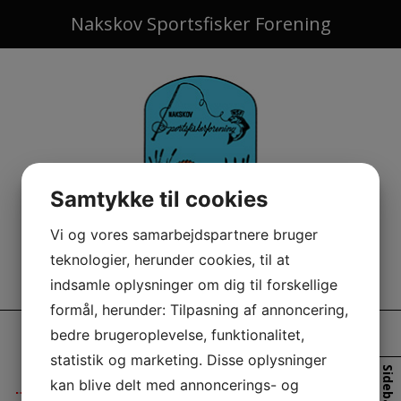
Hop
Nakskov Sportsfisker Forening
til
indholdet
Samtykke til cookies
Vi og vores samarbejdspartnere bruger
teknologier, herunder cookies, til at
indsamle oplysninger om dig til forskellige
formål, herunder: Tilpasning af annoncering,
bedre brugeroplevelse, funktionalitet,
ÅRETS FØRSTE HAVØRRED.
statistik og marketing. Disse oplysninger
Sidebar
kan blive delt med annoncerings- og