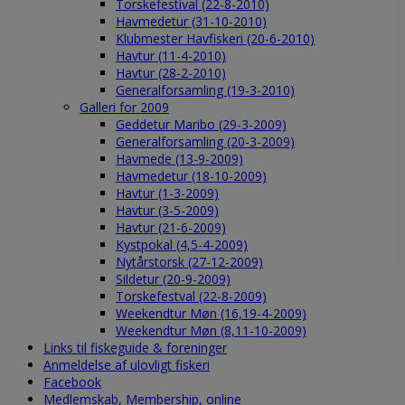
Torskefestival (22-8-2010)
Havmedetur (31-10-2010)
Klubmester Havfiskeri (20-6-2010)
Havtur (11-4-2010)
Havtur (28-2-2010)
Generalforsamling (19-3-2010)
Galleri for 2009
Geddetur Maribo (29-3-2009)
Generalforsamling (20-3-2009)
Havmede (13-9-2009)
Havmedetur (18-10-2009)
Havtur (1-3-2009)
Havtur (3-5-2009)
Havtur (21-6-2009)
Kystpokal (4,5-4-2009)
Nytårstorsk (27-12-2009)
Sildetur (20-9-2009)
Torskefestval (22-8-2009)
Weekendtur Møn (16,19-4-2009)
Weekendtur Møn (8,11-10-2009)
Links til fiskeguide & foreninger
Anmeldelse af ulovligt fiskeri
Facebook
Medlemskab, Membership, online