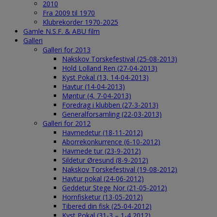
2010
Fra 2009 til 1970
Klubrekorder 1970-2025
Gamle N.S.F. & ABU film
Galleri
Galleri for 2013
Nakskov Torskefestival (25-08-2013)
Hold Lolland Ren (27-04-2013)
Kyst Pokal (13, 14-04-2013)
Havtur (14-04-2013)
Møntur (4, 7-04-2013)
Foredrag i klubben (27-3-2013)
Generalforsamling (22-03-2013)
Galleri for 2012
Havmedetur (18-11-2012)
Aborrekonkurrence (6-10-2012)
Havmede tur (23-9-2012)
Sildetur Øresund (8-9-2012)
Nakskov Torskefestival (19-08-2012)
Havtur pokal (24-06-2012)
Geddetur Stege Nor (21-05-2012)
Hornfisketur (13-05-2012)
Tibered din fisk (25-04-2012)
Kyst Pokal (31-3 – 1-4 2012)