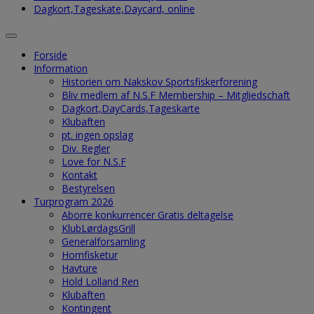
Dagkort,Tageskate,Daycard, online
Forside
Information
Historien om Nakskov Sportsfiskerforening
Bliv medlem af N.S.F Membership – Mitgliedschaft
Dagkort,DayCards,Tageskarte
Klubaften
pt. ingen opslag
Div. Regler
Love for N.S.F
Kontakt
Bestyrelsen
Turprogram 2026
Aborre konkurrencer Gratis deltagelse
KlubLørdagsGrill
Generalforsamling
Hornfisketur
Havture
Hold Lolland Ren
Klubaften
Kontingent