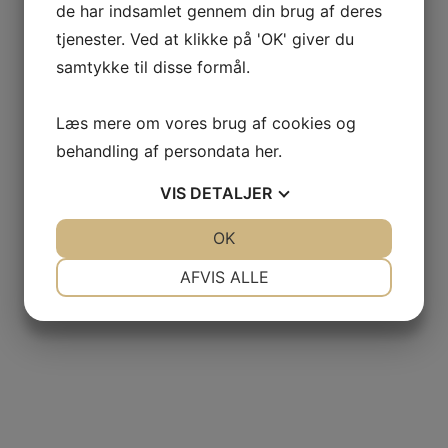
de har indsamlet gennem din brug af deres
tjenester. Ved at klikke på 'OK' giver du
samtykke til disse formål.
Læs mere om vores brug af cookies og
behandling af persondata
her
.
VIS
DETALJER
JA
NEJ
OK
JA
NEJ
NØDVENDIGE
PRÆFERENCER
AFVIS ALLE
JA
NEJ
JA
NEJ
MARKETING
STATISTIK