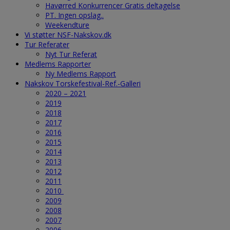
Havørred Konkurrencer Gratis deltagelse
PT. Ingen opslag..
Weekendture
Vi støtter NSF-Nakskov.dk
Tur Referater
Nyt Tur Referat
Medlems Rapporter
Ny Medlems Rapport
Nakskov Torskefestival-Ref.-Galleri
2020 – 2021
2019
2018
2017
2016
2015
2014
2013
2012
2011
2010
2009
2008
2007
2006