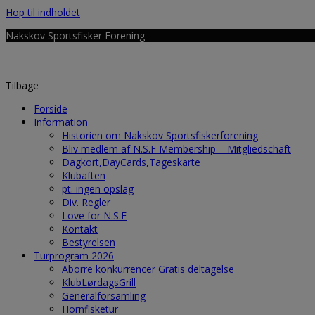
Hop til indholdet
Nakskov Sportsfisker Forening
Tilbage
Forside
Information
Historien om Nakskov Sportsfiskerforening
Bliv medlem af N.S.F Membership – Mitgliedschaft
Dagkort,DayCards,Tageskarte
Klubaften
pt. ingen opslag
Div. Regler
Love for N.S.F
Kontakt
Bestyrelsen
Turprogram 2026
Aborre konkurrencer Gratis deltagelse
KlubLørdagsGrill
Generalforsamling
Hornfisketur