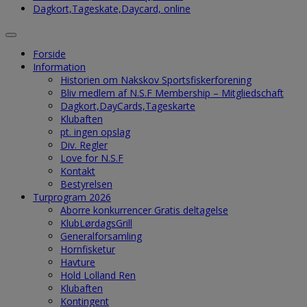
Dagkort,Tageskate,Daycard, online
Forside
Information
Historien om Nakskov Sportsfiskerforening
Bliv medlem af N.S.F Membership – Mitgliedschaft
Dagkort,DayCards,Tageskarte
Klubaften
pt. ingen opslag
Div. Regler
Love for N.S.F
Kontakt
Bestyrelsen
Turprogram 2026
Aborre konkurrencer Gratis deltagelse
KlubLørdagsGrill
Generalforsamling
Hornfisketur
Havture
Hold Lolland Ren
Klubaften
Kontingent