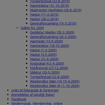
Torskefestival (22-8-2010)
Havmedetur (31-10-2010)
Klubmester Havfiskeri (20-6-2010)
Havtur (11-4-2010)
Havtur (28-2-2010)
Generalforsamling (19-3-2010)
Galleri for 2009
Geddetur Maribo (29-3-2009)
Generalforsamling (20-3-2009)
Havmede (13-9-2009)
Havmedetur (18-10-2009)
Havtur (1-3-2009)
Havtur (3-5-2009)
Havtur (21-6-2009)
Kystpokal (4,5-4-2009)
Nytårstorsk (27-12-2009)
Sildetur (20-9-2009)
Torskefestval (22-8-2009)
Weekendtur Møn (16,19-4-2009)
Weekendtur Møn (8,11-10-2009)
Links til fiskeguide & foreninger
Anmeldelse af ulovligt fiskeri
Facebook
Medlemskab, Membership, online