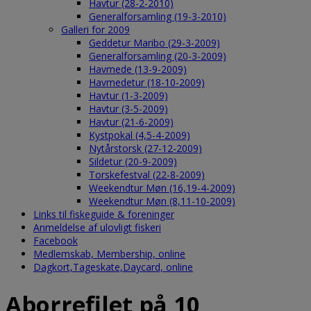
Havtur (28-2-2010)
Generalforsamling (19-3-2010)
Galleri for 2009
Geddetur Maribo (29-3-2009)
Generalforsamling (20-3-2009)
Havmede (13-9-2009)
Havmedetur (18-10-2009)
Havtur (1-3-2009)
Havtur (3-5-2009)
Havtur (21-6-2009)
Kystpokal (4,5-4-2009)
Nytårstorsk (27-12-2009)
Sildetur (20-9-2009)
Torskefestval (22-8-2009)
Weekendtur Møn (16,19-4-2009)
Weekendtur Møn (8,11-10-2009)
Links til fiskeguide & foreninger
Anmeldelse af ulovligt fiskeri
Facebook
Medlemskab, Membership, online
Dagkort,Tageskate,Daycard, online
Aborrefilet på 10