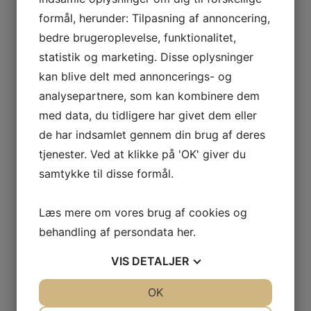
2005
formål, herunder: Tilpasning af annoncering,
2004
bedre brugeroplevelse, funktionalitet,
Årets Største & Klubrekorder
2026
statistik og marketing. Disse oplysninger
2025
kan blive delt med annoncerings- og
2024
2023
analysepartnere, som kan kombinere dem
2022
med data, du tidligere har givet dem eller
2021
2020
de har indsamlet gennem din brug af deres
2019
tjenester. Ved at klikke på 'OK' giver du
2018
2017
samtykke til disse formål.
2016
2015
2014
Læs mere om vores brug af cookies og
2013
behandling af persondata
her
.
2012
2011
VIS
DETALJER
2010
Fra 2009 til 1970
Klubrekorder 1970-2025
JA
NEJ
OK
JA
NEJ
Gamle N.S.F. & ABU film