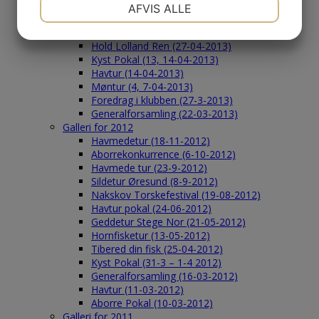
NØDVENDIGE
PRÆFERENCER
Galleri
AFVIS ALLE
Galleri for 2013
JA
NEJ
JA
NEJ
Nakskov Torskefestival (25-08-2013)
Hold Lolland Ren (27-04-2013)
MARKETING
STATISTIK
Kyst Pokal (13, 14-04-2013)
Havtur (14-04-2013)
Møntur (4, 7-04-2013)
Foredrag i klubben (27-3-2013)
Generalforsamling (22-03-2013)
Galleri for 2012
Havmedetur (18-11-2012)
Aborrekonkurrence (6-10-2012)
Havmede tur (23-9-2012)
Sildetur Øresund (8-9-2012)
Nakskov Torskefestival (19-08-2012)
Havtur pokal (24-06-2012)
Geddetur Stege Nor (21-05-2012)
Hornfisketur (13-05-2012)
Tibered din fisk (25-04-2012)
Kyst Pokal (31-3 – 1-4 2012)
Generalforsamling (16-03-2012)
Havtur (11-03-2012)
Aborre Pokal (10-03-2012)
Galleri for 2011