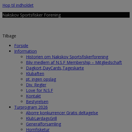
Hop til indholdet
Nakskov Sportsfisker Forening
Tilbage
Forside
Information
Historien om Nakskov Sportsfiskerforening
Bliv medlem af N.S.F Membership – Mitgliedschaft
Dagkort,DayCards,Tageskarte
Klubaften
pt. ingen opslag
Div. Regler
Love for N.S.F
Kontakt
Bestyrelsen
Turprogram 2026
Aborre konkurrencer Gratis deltagelse
KlubLørdagsGrill
Generalforsamling
Hornfisketur