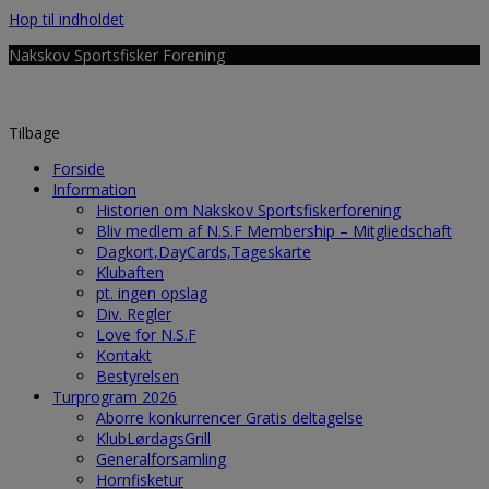
Hop til indholdet
Nakskov Sportsfisker Forening
Tilbage
Forside
Information
Historien om Nakskov Sportsfiskerforening
Bliv medlem af N.S.F Membership – Mitgliedschaft
Dagkort,DayCards,Tageskarte
Klubaften
pt. ingen opslag
Div. Regler
Love for N.S.F
Kontakt
Bestyrelsen
Turprogram 2026
Aborre konkurrencer Gratis deltagelse
KlubLørdagsGrill
Generalforsamling
Hornfisketur