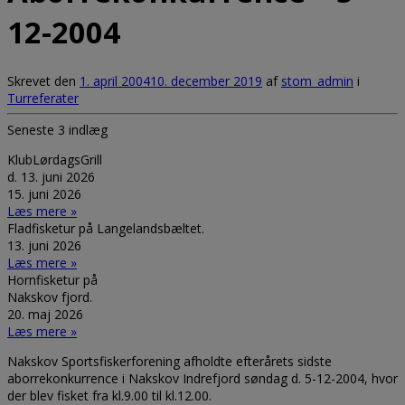
12-2004
Skrevet den
1. april 2004
10. december 2019
af
stom_admin
i
Turreferater
Seneste 3 indlæg
KlubLørdagsGrill
d. 13. juni 2026
15. juni 2026
Læs mere »
Fladfisketur på Langelandsbæltet.
13. juni 2026
Læs mere »
Hornfisketur på
Nakskov fjord.
20. maj 2026
Læs mere »
Nakskov Sportsfiskerforening afholdte efterårets sidste
aborrekonkurrence i Nakskov Indrefjord søndag d. 5-12-2004, hvor
der blev fisket fra kl.9.00 til kl.12.00.