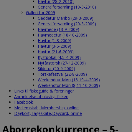
Havtur (28-2-2010)
Generalforsamling (19-3-2010)
Galleri for 2009
Geddetur Maribo (29-3-2009)
Generalforsamling (20-3-2009)
Havmede (13-9-2009)
Havmedetur (18-10-2009)
Havtur (1-3-2009)
Havtur (3-5-2009)
Havtur (21-6-2009)
Kystpokal (4,5-4-2009)
Nytårstorsk (27-12-2009)
Sildetur (20-9-2009)
Torskefestval (22-8-2009)
Weekendtur Møn (16,19-4-2009)
Weekendtur Møn (8,11-10-2009)
Links til fiskeguide & foreninger
Anmeldelse af ulovligt fiskeri
Facebook
Medlemskab, Membership, online
Dagkort,Tageskate,Daycard, online
Aborrekonkurrence – 5-