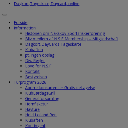
Dagkort,Tageskate,Daycard, online
Forside
Information
Historien om Nakskov Sportsfiskerforening
Bliv medlem af N.S.F Membership – Mitgliedschaft
Dagkort,DayCards,Tageskarte
Klubaften
pt. ingen opslag
Div. Regler
Love for N.S.F
Kontakt
Bestyrelsen
Turprogram 2026
Aborre konkurrencer Gratis deltagelse
KlubLørdagsGrill
Generalforsamling
Hornfisketur
Havture
Hold Lolland Ren
Klubaften
Kontingent