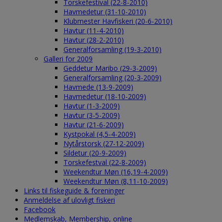
Torskefestival (22-8-2010)
Havmedetur (31-10-2010)
Klubmester Havfiskeri (20-6-2010)
Havtur (11-4-2010)
Havtur (28-2-2010)
Generalforsamling (19-3-2010)
Galleri for 2009
Geddetur Maribo (29-3-2009)
Generalforsamling (20-3-2009)
Havmede (13-9-2009)
Havmedetur (18-10-2009)
Havtur (1-3-2009)
Havtur (3-5-2009)
Havtur (21-6-2009)
Kystpokal (4,5-4-2009)
Nytårstorsk (27-12-2009)
Sildetur (20-9-2009)
Torskefestval (22-8-2009)
Weekendtur Møn (16,19-4-2009)
Weekendtur Møn (8,11-10-2009)
Links til fiskeguide & foreninger
Anmeldelse af ulovligt fiskeri
Facebook
Medlemskab, Membership, online