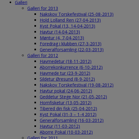
Galleri
Galleri for 2013
Nakskov Torskefestival (25-08-2013)
Hold Lolland Ren (27-04-2013)
Kyst Pokal (13, 14-04-2013)
Havtur (14-04-2013)
Møntur (4, 7-04-2013)
Foredrag i klubben (27-3-2013)
Generalforsamling (22-03-2013)
Galleri for 2012
Havmedetur (18-11-2012)
Aborrekonkurrence (6-10-2012)
Havmede tur (23-9-2012)
Sildetur Øresund (8-9-2012)
Nakskov Torskefestival (19-08-2012)
Havtur pokal (24-06-2012)
Geddetur Stege Nor (21-05-2012)
Hornfisketur (13-05-2012)
Tibered din fisk (25-04-2012)
Kyst Pokal (31-3 – 1-4 2012)
Generalforsamling (16-03-2012)
Havtur (11-03-2012)
Aborre Pokal (10-03-2012)
Galleri for 2011