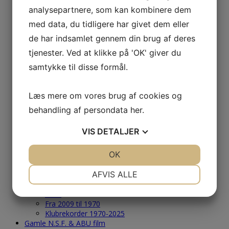
analysepartnere, som kan kombinere dem
2005
2004
med data, du tidligere har givet dem eller
Årets Største & Klubrekorder
de har indsamlet gennem din brug af deres
2026
2025
tjenester. Ved at klikke på 'OK' giver du
2024
samtykke til disse formål.
2023
2022
2021
Læs mere om vores brug af cookies og
2020
2019
behandling af persondata
her
.
2018
2017
VIS
DETALJER
2016
2015
JA
NEJ
OK
JA
NEJ
2014
2013
NØDVENDIGE
PRÆFERENCER
AFVIS ALLE
2012
2011
JA
NEJ
JA
NEJ
2010
Fra 2009 til 1970
MARKETING
STATISTIK
Klubrekorder 1970-2025
Gamle N.S.F. & ABU film