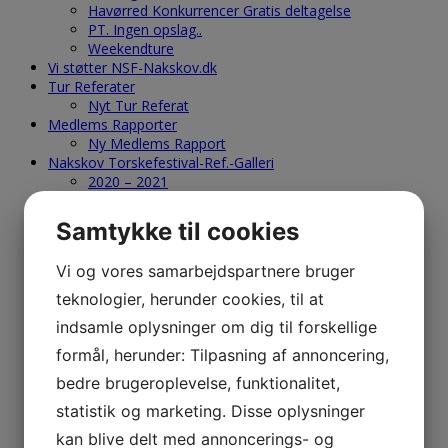
Havørred Konkurrencer Gratis deltagelse
PT. Ingen opslag..
Weekendture
Vi støtter NSF-Nakskov.dk
Tur Referater
Nyt Tur Referat
Medlems Rapporter
Ny Medlems Rapport
Nakskov Torskefestival-Ref.-Galleri
2020 – 2021
2019
2018
Samtykke til cookies
2017
2016
Vi og vores samarbejdspartnere bruger
2015
2014
teknologier, herunder cookies, til at
2013
indsamle oplysninger om dig til forskellige
2012
2011
formål, herunder: Tilpasning af annoncering,
2010
bedre brugeroplevelse, funktionalitet,
2009
2008
statistik og marketing. Disse oplysninger
2007
kan blive delt med annoncerings- og
2006