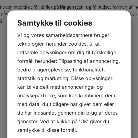
r tiden inde til at få lidt flex på klingen igen, og få pudset formen af i
 går til Havøysund om små 3 uger. Og det gik jo over al forventning…
g. 112cm. 😀
Samtykke til cookies
Vi og vores samarbejdspartnere bruger
teknologier, herunder cookies, til at
indsamle oplysninger om dig til forskellige
formål, herunder: Tilpasning af annoncering,
bedre brugeroplevelse, funktionalitet,
statistik og marketing. Disse oplysninger
kan blive delt med annoncerings- og
analysepartnere, som kan kombinere dem
med data, du tidligere har givet dem eller
de har indsamlet gennem din brug af deres
tjenester. Ved at klikke på 'OK' giver du
samtykke til disse formål.