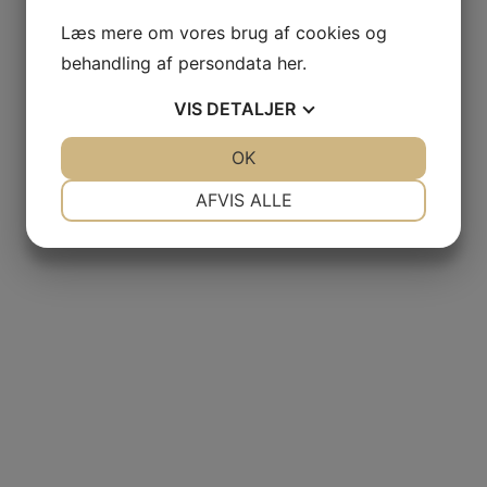
Læs mere om vores brug af cookies og
behandling af persondata
her
.
VIS
DETALJER
JA
NEJ
OK
JA
NEJ
NØDVENDIGE
PRÆFERENCER
AFVIS ALLE
JA
NEJ
JA
NEJ
MARKETING
STATISTIK