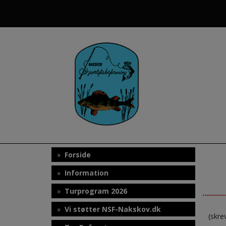
Hop
til
indholdet
Forside
Information
Turprogram 2026
Vi støtter NSF-Nakskov.dk
(skre