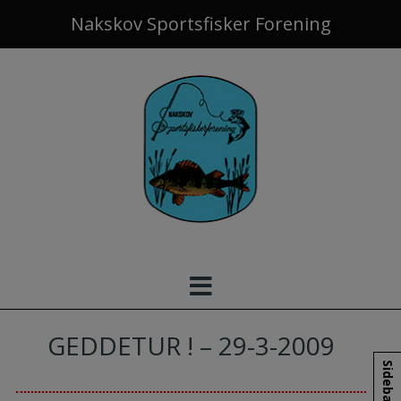
Hop
Nakskov Sportsfisker Forening
til
indholdet
GEDDETUR ! – 29-3-2009
Sidebar