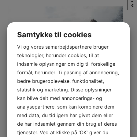
Samtykke til cookies
Vi og vores samarbejdspartnere bruger
teknologier, herunder cookies, til at
indsamle oplysninger om dig til forskellige
formål, herunder: Tilpasning af annoncering,
bedre brugeroplevelse, funktionalitet,
statistik og marketing. Disse oplysninger
kan blive delt med annoncerings- og
Søndag d. 29-3 afholdt Nakskov Sportsfiskerforening
analysepartnere, som kan kombinere dem
konkurrence i Maribo sø efter gedder. Klokken 8.15
med data, du tidligere har givet dem eller
mødtes de 7 deltagere i klubbens lokaler, hvorefter
de har indsamlet gennem din brug af deres
bilerne blev pakket og turen gik til Maribo sø, hvor der
måtte fiskes fra kl. 9.00 til 14.00. Vejret viste sig fra sin
tjenester. Ved at klikke på 'OK' giver du