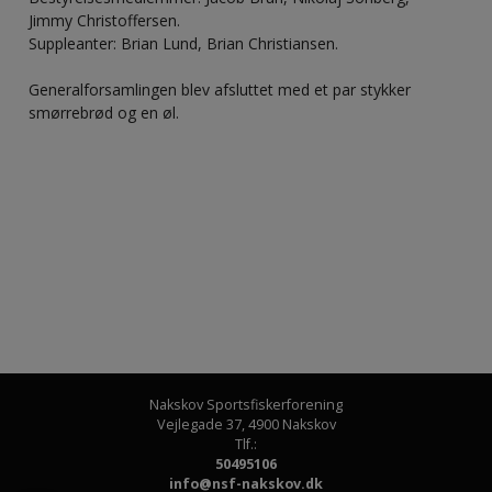
Jimmy Christoffersen.
Suppleanter: Brian Lund, Brian Christiansen.
Generalforsamlingen blev afsluttet med et par stykker
smørrebrød og en øl.
Nakskov Sportsfiskerforening
Vejlegade 37
,
4900 Nakskov
Tlf.:
50495106
info@nsf-nakskov.dk