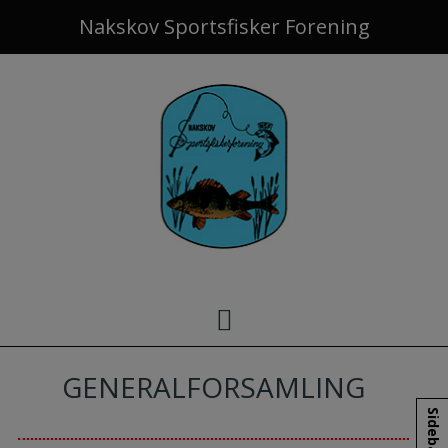
Hop
Nakskov Sportsfisker Forening
til
indholdet
GENERALFORSAMLING
Sidebar