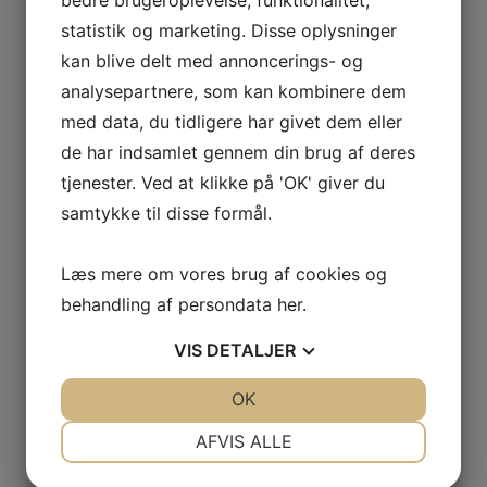
bedre brugeroplevelse, funktionalitet,
2005
statistik og marketing. Disse oplysninger
2004
kan blive delt med annoncerings- og
Årets Største & Klubrekorder
2026
analysepartnere, som kan kombinere dem
2025
med data, du tidligere har givet dem eller
2024
2023
de har indsamlet gennem din brug af deres
2022
tjenester. Ved at klikke på 'OK' giver du
2021
2020
samtykke til disse formål.
2019
2018
2017
Læs mere om vores brug af cookies og
2016
behandling af persondata
her
.
2015
2014
VIS
DETALJER
2013
2012
2011
JA
NEJ
OK
JA
NEJ
2010
NØDVENDIGE
PRÆFERENCER
Fra 2009 til 1970
AFVIS ALLE
Klubrekorder 1970-2025
Gamle N.S.F. & ABU film
JA
NEJ
JA
NEJ