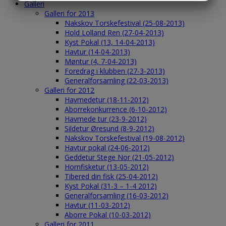
Galleri
MARKETING
STATISTIK
Galleri for 2013
Nakskov Torskefestival (25-08-2013)
Hold Lolland Ren (27-04-2013)
Kyst Pokal (13, 14-04-2013)
Havtur (14-04-2013)
Møntur (4, 7-04-2013)
Foredrag i klubben (27-3-2013)
Generalforsamling (22-03-2013)
Galleri for 2012
Havmedetur (18-11-2012)
Aborrekonkurrence (6-10-2012)
Havmede tur (23-9-2012)
Sildetur Øresund (8-9-2012)
Nakskov Torskefestival (19-08-2012)
Havtur pokal (24-06-2012)
Geddetur Stege Nor (21-05-2012)
Hornfisketur (13-05-2012)
Tibered din fisk (25-04-2012)
Kyst Pokal (31-3 – 1-4 2012)
Generalforsamling (16-03-2012)
Havtur (11-03-2012)
Aborre Pokal (10-03-2012)
Galleri for 2011