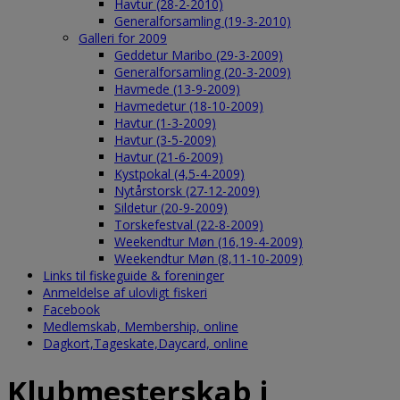
Havtur (28-2-2010)
Generalforsamling (19-3-2010)
Galleri for 2009
Geddetur Maribo (29-3-2009)
Generalforsamling (20-3-2009)
Havmede (13-9-2009)
Havmedetur (18-10-2009)
Havtur (1-3-2009)
Havtur (3-5-2009)
Havtur (21-6-2009)
Kystpokal (4,5-4-2009)
Nytårstorsk (27-12-2009)
Sildetur (20-9-2009)
Torskefestval (22-8-2009)
Weekendtur Møn (16,19-4-2009)
Weekendtur Møn (8,11-10-2009)
Links til fiskeguide & foreninger
Anmeldelse af ulovligt fiskeri
Facebook
Medlemskab, Membership, online
Dagkort,Tageskate,Daycard, online
Klubmesterskab i