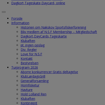
Dagkort,Tageskate,Daycard, online
Forside
Information
Historien om Nakskov Sportsfiskerforening
Bliv medlem af N.S.F Membership – Mitgliedschaft
Dagkort,DayCards,Tageskarte
Klubaften
pt. ingen opslag
Div. Regler
Love for N.S.F
Kontakt
Bestyrelsen
Turprogram 2026
Aborre konkurrencer Gratis deltagelse
KlubLørdagsGrill
Generalforsamling
Hornfisketur
Havture
Hold Lolland Ren
Klubaften
Kontingent