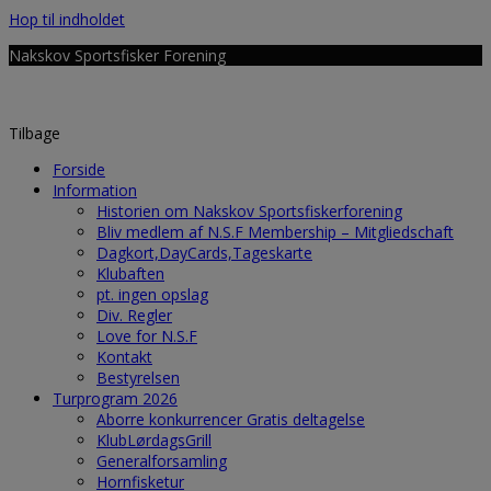
Hop til indholdet
Nakskov Sportsfisker Forening
Tilbage
Forside
Information
Historien om Nakskov Sportsfiskerforening
Bliv medlem af N.S.F Membership – Mitgliedschaft
Dagkort,DayCards,Tageskarte
Klubaften
pt. ingen opslag
Div. Regler
Love for N.S.F
Kontakt
Bestyrelsen
Turprogram 2026
Aborre konkurrencer Gratis deltagelse
KlubLørdagsGrill
Generalforsamling
Hornfisketur