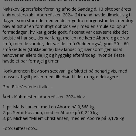
Nakskov Sportsfiskerforening afholde Søndag d. 13 oktober årets
klubmesterskab i Aborrefiskeri 2024, 24 mand havde tilmeldt sig til
dagen, som startede med en del regn fra morgenstunden, der dog
blev afløst af en fornuftigt opholds vejr med en smule sol op af
formiddagen, hvilket gjorde godt, fiskeriet var desværre ikke det
bedste vi har set, der var langt mellem de kære Aborre og de var
små, men de var der, det var de små Gedder også, godt 50 – 60
små Gedder (strikkepinde) blev landet og nænsomt genudsat
henover en ellers dejlig og hyggelig efterårsdag, hvor de fleste
havde et par fornøjelig timer.
Konkurrencen blev som sædvanlig afsluttet på behørig vis, med
masser af grill pølser med tilbehør, til de trængte deltagere.
God Efterårsferie til alle….
Årets Klubmester i Aborrefiskeri 2024 blev:
1. pr. Mads Larsen, med en Aborre på 0,568 kg.
2. pr. Serhii Kovzhun, med en Aborre på 0,240 kg.
3. pr. Michael ”Miller” Christiansen, med en Aborre på 0,178 kg
Foto: GittesFoto…