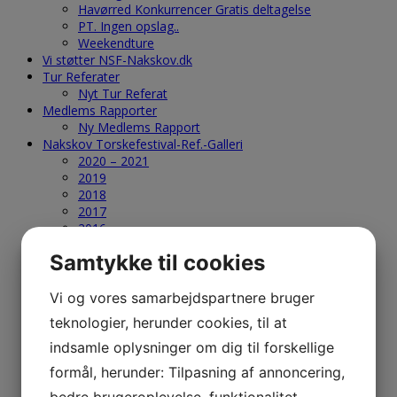
Havørred Konkurrencer Gratis deltagelse
PT. Ingen opslag..
Weekendture
Vi støtter NSF-Nakskov.dk
Tur Referater
Nyt Tur Referat
Medlems Rapporter
Ny Medlems Rapport
Nakskov Torskefestival-Ref.-Galleri
2020 – 2021
2019
2018
2017
2016
2015
Samtykke til cookies
2014
2013
2012
Vi og vores samarbejdspartnere bruger
2011
teknologier, herunder cookies, til at
2010
2009
indsamle oplysninger om dig til forskellige
2008
formål, herunder: Tilpasning af annoncering,
2007
2006