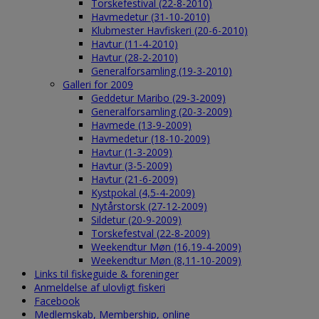
Torskefestival (22-8-2010)
Havmedetur (31-10-2010)
Klubmester Havfiskeri (20-6-2010)
Havtur (11-4-2010)
Havtur (28-2-2010)
Generalforsamling (19-3-2010)
Galleri for 2009
Geddetur Maribo (29-3-2009)
Generalforsamling (20-3-2009)
Havmede (13-9-2009)
Havmedetur (18-10-2009)
Havtur (1-3-2009)
Havtur (3-5-2009)
Havtur (21-6-2009)
Kystpokal (4,5-4-2009)
Nytårstorsk (27-12-2009)
Sildetur (20-9-2009)
Torskefestval (22-8-2009)
Weekendtur Møn (16,19-4-2009)
Weekendtur Møn (8,11-10-2009)
Links til fiskeguide & foreninger
Anmeldelse af ulovligt fiskeri
Facebook
Medlemskab, Membership, online