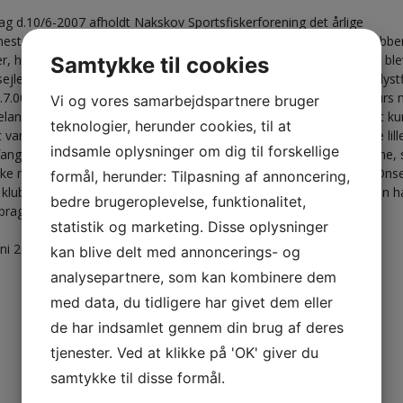
g d.10/6-2007 afholdt Nakskov Sportsfiskerforening det årlige
esterskab i havfiskeri. Klokken 6.15 mødte de 9 deltagere op i klubb
er, hvorefter bilerne blev pakket og kursen sat mod Onsevig, turen b
Samtykke til cookies
 sejlet med det gode skib Skjold. Det var et hold forventningsfulde lyst
l.7.00 sejlede ud af havnen i Onsevig i det flotteste solskin, med kurs
Vi og vores samarbejdspartnere bruger
landsbæltet der lå blankt som et spejl. Det viste sig dog hurtigt at ku
teknologier, herunder cookies, til at
t var godt og ikke fiskeriet! Faktisk gik der en time inden den første lill
indsamle oplysninger om dig til forskellige
fanget og selvom skipper gjorde hvad han kunne for at finde fiskene, 
kke meget bedre i løbet af dagen. Da båden kl.14.00 lagde til kaj i Ons
formål, herunder: Tilpasning af annoncering,
 klubmester skulle kåres, viste en hurtig optælling,at de 9 mand kun 
bedre brugeroplevelse, funktionalitet,
ragt 10 torsk, et noget sløjt resultat.
statistik og marketing. Disse oplysninger
uni 2007 af: Brian Lund
kan blive delt med annoncerings- og
analysepartnere, som kan kombinere dem
med data, du tidligere har givet dem eller
de har indsamlet gennem din brug af deres
tjenester. Ved at klikke på 'OK' giver du
samtykke til disse formål.