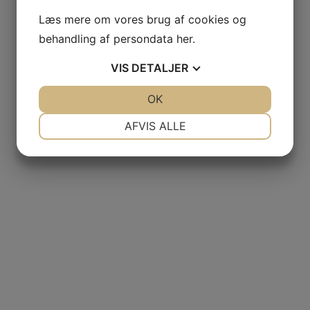
Læs mere om vores brug af cookies og
behandling af persondata
her
.
VIS
DETALJER
JA
NEJ
OK
JA
NEJ
NØDVENDIGE
PRÆFERENCER
AFVIS ALLE
JA
NEJ
JA
NEJ
MARKETING
STATISTIK