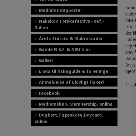
Sønda
Medlems Rapporter
klubm
lokal
Nakskov Torskefestival-Ref.-
altid
Galleri
der k
Årets Største & Klubrekorder
Lange
vejre
Gamle N.S.F. & ABU film
blev 
det i
Galleri
årets
Links til fiskeguide & foreninger
hjemb
Anmeldelse af ulovligt fiskeri
11. j
Facebook
Medlemskab, Membership, online
Dagkort,Tageskate,Daycard,
online