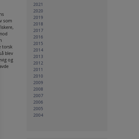
2021
2020
ens
2019
lev som
2018
fiskere,
2017
 mod
2016
n
2015
e torsk
2014
så blev
2013
evig og
2012
havde
2011
2010
2009
2008
2007
2006
2005
2004