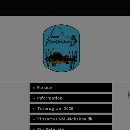
Hop
til
indholdet
Forside
Information
Turprogram 2026
Vi støtter NSF-Nakskov.dk
Tur Referater