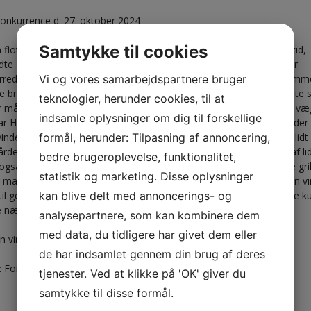
onkurrence d. 27. oktober 2024
Samtykke til cookies
 flot men regnfuld efterårsdag og med uret stillet tilbage til vintertid,
dte Nakskov Sportsfiskerforening efterårets Kystkonkurrence efter
Vi og vores samarbejdspartnere bruger
red, konkurrencen var gratis at deltage i og det var der 18 medlemm
e brug af, der blev fanget en del Havørred hen over dagen, de fleste
teknologier, herunder cookies, til at
 målet, de blev alle nænsomt genudsat, kun en Havørred kom på væ
indsamle oplysninger om dig til forskellige
ar Hugo Andresen der kunne indveje en Havørred på 1,182 kg. og de
formål, herunder: Tilpasning af annoncering,
vinder af dagens konkurrence som på behørig vis blev afsluttet på lidt gr
rden, hvor vi denne gang trak spisningen ind i klubben, dels pga. af li
bedre brugeroplevelse, funktionalitet,
gså et dårligt fremmøde til dagens indvejning og den af slutterne gril
statistik og marketing. Disse oplysninger
 mand var mødt op, så det blev ikke til de store klapsalver til dagen vi
kan blive delt med annoncerings- og
il gengæld en masse pølser til de 5 fremmødte, det må i deltagere k
e næste gang….
analysepartnere, som kan kombinere dem
med data, du tidligere har givet dem eller
n vinder blev Hugo Andresen med en Havørred på 1,182 kg.
de har indsamlet gennem din brug af deres
:
Formanden
tjenester. Ved at klikke på 'OK' giver du
samtykke til disse formål.