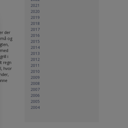
2021
2020
2019
2018
2017
er der
2016
 små og
2015
gten,
2014
r med
2013
ill i
2012
dt regn
2011
l, hvor
2010
nder,
2009
unne
2008
2007
2006
2005
2004