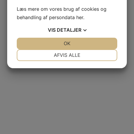
Læs mere om vores brug af cookies og
behandling af persondata
her
.
VIS
DETALJER
JA
NEJ
OK
JA
NEJ
NØDVENDIGE
PRÆFERENCER
AFVIS ALLE
JA
NEJ
JA
NEJ
MARKETING
STATISTIK