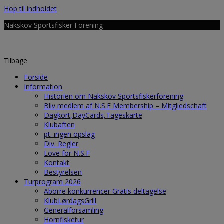
Hop til indholdet
Nakskov Sportsfisker Forening
Tilbage
Forside
Information
Historien om Nakskov Sportsfiskerforening
Bliv medlem af N.S.F Membership – Mitgliedschaft
Dagkort,DayCards,Tageskarte
Klubaften
pt. ingen opslag
Div. Regler
Love for N.S.F
Kontakt
Bestyrelsen
Turprogram 2026
Aborre konkurrencer Gratis deltagelse
KlubLørdagsGrill
Generalforsamling
Hornfisketur