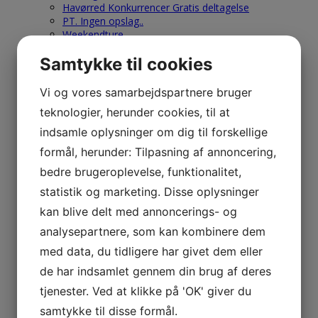
Havørred Konkurrencer Gratis deltagelse
PT. Ingen opslag..
Weekendture
Vi støtter NSF-Nakskov.dk
Samtykke til cookies
Tur Referater
Nyt Tur Referat
Medlems Rapporter
Vi og vores samarbejdspartnere bruger
Ny Medlems Rapport
teknologier, herunder cookies, til at
Nakskov Torskefestival-Ref.-Galleri
2020 – 2021
indsamle oplysninger om dig til forskellige
2019
formål, herunder: Tilpasning af annoncering,
2018
2017
bedre brugeroplevelse, funktionalitet,
2016
statistik og marketing. Disse oplysninger
2015
2014
kan blive delt med annoncerings- og
2013
analysepartnere, som kan kombinere dem
2012
2011
med data, du tidligere har givet dem eller
2010
de har indsamlet gennem din brug af deres
2009
tjenester. Ved at klikke på 'OK' giver du
2008
2007
samtykke til disse formål.
2006