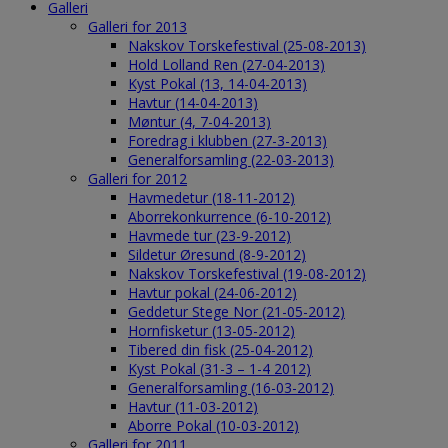
Galleri
Galleri for 2013
Nakskov Torskefestival (25-08-2013)
Hold Lolland Ren (27-04-2013)
Kyst Pokal (13, 14-04-2013)
Havtur (14-04-2013)
Møntur (4, 7-04-2013)
Foredrag i klubben (27-3-2013)
Generalforsamling (22-03-2013)
Galleri for 2012
Havmedetur (18-11-2012)
Aborrekonkurrence (6-10-2012)
Havmede tur (23-9-2012)
Sildetur Øresund (8-9-2012)
Nakskov Torskefestival (19-08-2012)
Havtur pokal (24-06-2012)
Geddetur Stege Nor (21-05-2012)
Hornfisketur (13-05-2012)
Tibered din fisk (25-04-2012)
Kyst Pokal (31-3 – 1-4 2012)
Generalforsamling (16-03-2012)
Havtur (11-03-2012)
Aborre Pokal (10-03-2012)
Galleri for 2011