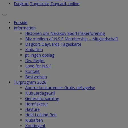
Dagkort,Tageskate,Daycard, online
Forside
Information
Historien om Nakskov Sportsfiskerforening
Bliv medlem af N.S.F Membership – Mitgliedschaft
Dagkort,DayCards,Tageskarte
Klubaften
pt. ingen opslag
Div. Regler
Love for N.S.F
Kontakt
Bestyrelsen
Turprogram 2026
Aborre konkurrencer Gratis deltagelse
KlubLørdagsGrill
Generalforsamling
Hornfisketur
Havture
Hold Lolland Ren
Klubaften
Kontingent