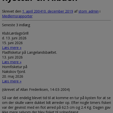
Skrevet den
1. april 2004
10. december 2019
af
stom_admin
i
Medlemsrapporter
Seneste 3 indlæg
KlubLørdagsGrill
d. 13. juni 2026
15. juni 2026
Læs mere »
Fladfisketur på Langelandsbæltet.
13. juni 2026
Læs mere »
Hornfisketur på
Nakskov fjord.
20. maj 2026
Læs mere »
(skrevet af Allan Frederiksen, 14-03-2004)
Så var det endelig blevet tid til at komme en tur på kysten for at se
om der skulle være dukket lidt ørreder op. Efter nogle timers fiskeri
var der gevinst med en flot ørred på 62.5 cm og 2.4 Kg. Dagen gav
ikke mere selvom der blev fisket til solnedgang.