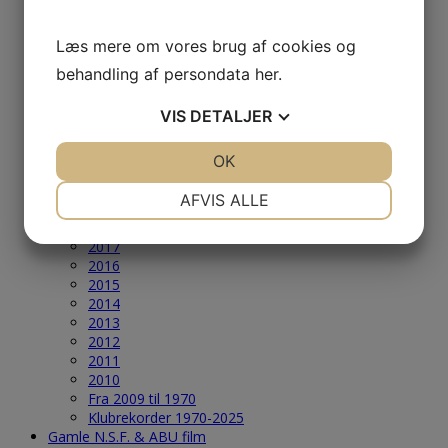
2005
2004
Læs mere om vores brug af cookies og
Årets Største & Klubrekorder
behandling af persondata
her
.
2026
2025
2024
VIS
DETALJER
2023
2022
JA
NEJ
OK
JA
NEJ
2021
2020
NØDVENDIGE
PRÆFERENCER
AFVIS ALLE
2019
2018
JA
NEJ
JA
NEJ
2017
MARKETING
STATISTIK
2016
2015
2014
2013
2012
2011
2010
Fra 2009 til 1970
Klubrekorder 1970-2025
Gamle N.S.F. & ABU film