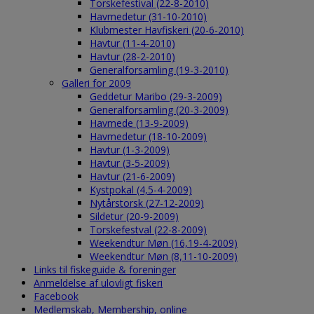
Torskefestival (22-8-2010)
Havmedetur (31-10-2010)
Klubmester Havfiskeri (20-6-2010)
Havtur (11-4-2010)
Havtur (28-2-2010)
Generalforsamling (19-3-2010)
Galleri for 2009
Geddetur Maribo (29-3-2009)
Generalforsamling (20-3-2009)
Havmede (13-9-2009)
Havmedetur (18-10-2009)
Havtur (1-3-2009)
Havtur (3-5-2009)
Havtur (21-6-2009)
Kystpokal (4,5-4-2009)
Nytårstorsk (27-12-2009)
Sildetur (20-9-2009)
Torskefestval (22-8-2009)
Weekendtur Møn (16,19-4-2009)
Weekendtur Møn (8,11-10-2009)
Links til fiskeguide & foreninger
Anmeldelse af ulovligt fiskeri
Facebook
Medlemskab, Membership, online