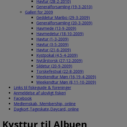
Havtur (28-2-2010)
Generalforsamling (19-3-2010)
Galleri for 2009
Geddetur Maribo (29-3-2009)
Generalforsamling (20-3-2009)
Havmede (13-9-2009)
Havmedetur (18-10-2009)
Havtur (1-3-2009)
Havtur (3-5-2009)
Havtur (21-6-2009)
Kystpokal (4,5-4-2009)
Nytårstorsk (27-12-2009)
Sildetur (20-9-2009)
Torskefestval (22-8-2009)
Weekendtur Møn (16,19-4-2009)
Weekendtur Møn (8,11-10-2009)
Links til fiskeguide & foreninger
Anmeldelse af ulovligt fiskeri
Facebook
Medlemskab, Membership, online
Dagkort,Tageskate,Daycard, online
Kysttur til Albuen