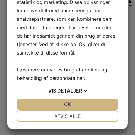
statistik og marketing. Disse oplysninger
(skrevet af Brian Lund, 06-11-2007)
kan blive delt med annoncerings- og
analysepartnere, som kan kombinere dem
Søndag d.4/11 var jeg sammen med Michel en tur i
med data, du tidligere har givet dem eller
Maribo sø, da der gik rygter om et godt gedde fiskeri lige
nu!Det rygte viste sig at holde stik, for allerede efter 1/2
de har indsamlet gennem din brug af deres
times fiskeri kunne jeg lande en gedde på 87 cm 4.875
tjenester. Ved at klikke på 'OK' giver du
kg!!Et par timer senere var det Michels tur til at flexe
samtykke til disse formål.
stangen og han kunne lande en gedde på 84 cm 4.975 kg.
Dagen gav yderligere 3 gedder mellem 2.7-1 kg til mig og
2 stk. til Michel + en flot aborre på 1.250 kg!
Læs mere om vores brug af cookies og
Turen var vores første til Maribo sø, men nok ikke den
behandling af persondata
her
.
sidste 🙂
VIS
DETALJER
JA
NEJ
OK
JA
NEJ
NØDVENDIGE
PRÆFERENCER
AFVIS ALLE
JA
NEJ
JA
NEJ
MARKETING
STATISTIK