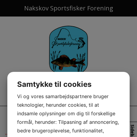
Hop
Nakskov Sportsfisker Forening
til
indholdet
Samtykke til cookies
Vi og vores samarbejdspartnere bruger
teknologier, herunder cookies, til at
indsamle oplysninger om dig til forskellige
MARIBO SØ !
formål, herunder: Tilpasning af annoncering,
Sidebar
bedre brugeroplevelse, funktionalitet,