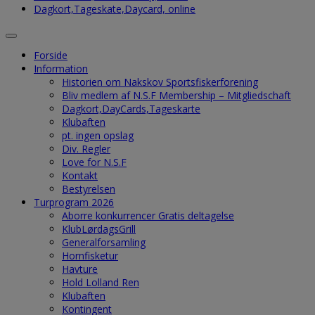
Dagkort,Tageskate,Daycard, online
Forside
Information
Historien om Nakskov Sportsfiskerforening
Bliv medlem af N.S.F Membership – Mitgliedschaft
Dagkort,DayCards,Tageskarte
Klubaften
pt. ingen opslag
Div. Regler
Love for N.S.F
Kontakt
Bestyrelsen
Turprogram 2026
Aborre konkurrencer Gratis deltagelse
KlubLørdagsGrill
Generalforsamling
Hornfisketur
Havture
Hold Lolland Ren
Klubaften
Kontingent