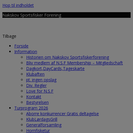
Hop til indholdet
Nakskov Sportsfisker Forening
Tilbage
Forside
Information
Historien om Nakskov Sportsfiskerforening
Bliv medlem af N.S.F Membership – Mitgliedschaft
Dagkort,DayCards,Tageskarte
Klubaften
pt. ingen opslag
Div. Regler
Love for N.S.F
Kontakt
Bestyrelsen
Turprogram 2026
Aborre konkurrencer Gratis deltagelse
KlubLørdagsGrill
Generalforsamling
Hornfisketur