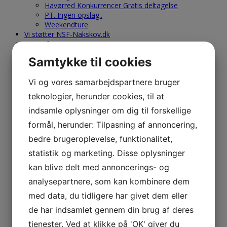
Havørred Konkurrencer Gratis deltagelse
PT. Ingen opslag..
Weekendture
Vi støtter NSF-Nakskov.dk
Tur Referater
Nyt Tur Referat
Samtykke til cookies
Medlems Rapporter
Ny Medlems Rapport
Vi og vores samarbejdspartnere bruger
Nakskov Torskefestival-Ref.-Galleri
2020 – 2021
teknologier, herunder cookies, til at
2019
indsamle oplysninger om dig til forskellige
2018
2017
formål, herunder: Tilpasning af annoncering,
2016
bedre brugeroplevelse, funktionalitet,
2015
2014
statistik og marketing. Disse oplysninger
2013
kan blive delt med annoncerings- og
2012
2011
analysepartnere, som kan kombinere dem
2010
med data, du tidligere har givet dem eller
2009
2008
de har indsamlet gennem din brug af deres
2007
tjenester. Ved at klikke på 'OK' giver du
2006