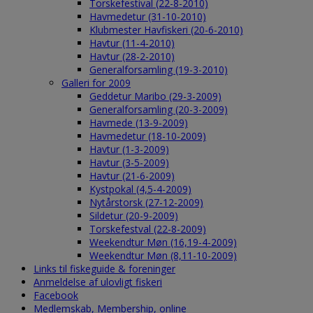
Torskefestival (22-8-2010)
Havmedetur (31-10-2010)
Klubmester Havfiskeri (20-6-2010)
Havtur (11-4-2010)
Havtur (28-2-2010)
Generalforsamling (19-3-2010)
Galleri for 2009
Geddetur Maribo (29-3-2009)
Generalforsamling (20-3-2009)
Havmede (13-9-2009)
Havmedetur (18-10-2009)
Havtur (1-3-2009)
Havtur (3-5-2009)
Havtur (21-6-2009)
Kystpokal (4,5-4-2009)
Nytårstorsk (27-12-2009)
Sildetur (20-9-2009)
Torskefestval (22-8-2009)
Weekendtur Møn (16,19-4-2009)
Weekendtur Møn (8,11-10-2009)
Links til fiskeguide & foreninger
Anmeldelse af ulovligt fiskeri
Facebook
Medlemskab, Membership, online