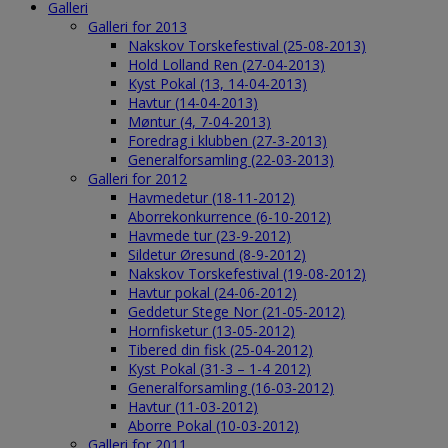
Galleri
Galleri for 2013
Nakskov Torskefestival (25-08-2013)
Hold Lolland Ren (27-04-2013)
Kyst Pokal (13, 14-04-2013)
Havtur (14-04-2013)
Møntur (4, 7-04-2013)
Foredrag i klubben (27-3-2013)
Generalforsamling (22-03-2013)
Galleri for 2012
Havmedetur (18-11-2012)
Aborrekonkurrence (6-10-2012)
Havmede tur (23-9-2012)
Sildetur Øresund (8-9-2012)
Nakskov Torskefestival (19-08-2012)
Havtur pokal (24-06-2012)
Geddetur Stege Nor (21-05-2012)
Hornfisketur (13-05-2012)
Tibered din fisk (25-04-2012)
Kyst Pokal (31-3 – 1-4 2012)
Generalforsamling (16-03-2012)
Havtur (11-03-2012)
Aborre Pokal (10-03-2012)
Galleri for 2011