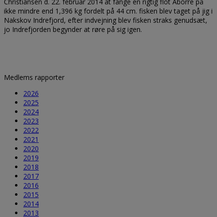
Christiansen d. 22. februar 2014 at fange en rigtig flot Aborre på
ikke mindre end 1,396 kg fordelt på 44 cm. fisken blev taget på jig i
Nakskov Indrefjord, efter indvejning blev fisken straks genudsæt,
jo Indrefjorden begynder at røre på sig igen.
Medlems rapporter
2026
2025
2024
2023
2022
2021
2020
2019
2018
2017
2016
2015
2014
2013