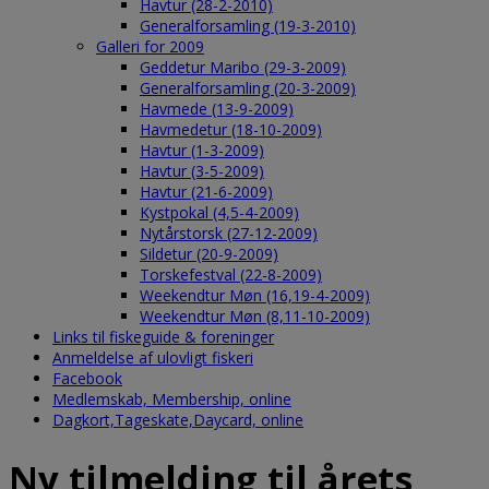
Havtur (28-2-2010)
Generalforsamling (19-3-2010)
Galleri for 2009
Geddetur Maribo (29-3-2009)
Generalforsamling (20-3-2009)
Havmede (13-9-2009)
Havmedetur (18-10-2009)
Havtur (1-3-2009)
Havtur (3-5-2009)
Havtur (21-6-2009)
Kystpokal (4,5-4-2009)
Nytårstorsk (27-12-2009)
Sildetur (20-9-2009)
Torskefestval (22-8-2009)
Weekendtur Møn (16,19-4-2009)
Weekendtur Møn (8,11-10-2009)
Links til fiskeguide & foreninger
Anmeldelse af ulovligt fiskeri
Facebook
Medlemskab, Membership, online
Dagkort,Tageskate,Daycard, online
Ny tilmelding til årets