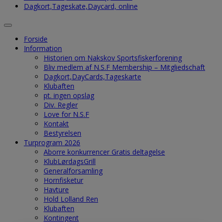
Dagkort,Tageskate,Daycard, online
Forside
Information
Historien om Nakskov Sportsfiskerforening
Bliv medlem af N.S.F Membership – Mitgliedschaft
Dagkort,DayCards,Tageskarte
Klubaften
pt. ingen opslag
Div. Regler
Love for N.S.F
Kontakt
Bestyrelsen
Turprogram 2026
Aborre konkurrencer Gratis deltagelse
KlubLørdagsGrill
Generalforsamling
Hornfisketur
Havture
Hold Lolland Ren
Klubaften
Kontingent