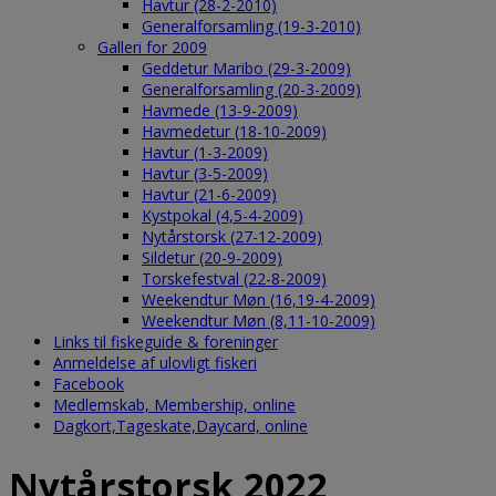
Havtur (28-2-2010)
Generalforsamling (19-3-2010)
Galleri for 2009
Geddetur Maribo (29-3-2009)
Generalforsamling (20-3-2009)
Havmede (13-9-2009)
Havmedetur (18-10-2009)
Havtur (1-3-2009)
Havtur (3-5-2009)
Havtur (21-6-2009)
Kystpokal (4,5-4-2009)
Nytårstorsk (27-12-2009)
Sildetur (20-9-2009)
Torskefestval (22-8-2009)
Weekendtur Møn (16,19-4-2009)
Weekendtur Møn (8,11-10-2009)
Links til fiskeguide & foreninger
Anmeldelse af ulovligt fiskeri
Facebook
Medlemskab, Membership, online
Dagkort,Tageskate,Daycard, online
Nytårstorsk 2022