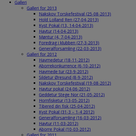
Galleri
Galleri for 2013
Nakskov Torskefestival (25-08-2013)
Hold Lolland Ren (27-04-2013)
Kyst Pokal (13, 14-04-2013)
Havtur (14-04-2013)
Møntur (4, 7-04-2013)
Foredrag i klubben (27-3-2013)
Generalforsamling (22-03-2013)
Galleri for 2012
Havmedetur (18-11-2012)
Aborrekonkurrence (6-10-2012)
Havmede tur (23-9-2012)
Sildetur Øresund (8-9-2012)
Nakskov Torskefestival (19-08-2012)
Havtur pokal (24-06-2012)
Geddetur Stege Nor (21-05-2012)
Hornfisketur (13-05-2012)
Tibered din fisk (25-04-2012)
Kyst Pokal (31-3 – 1-4 2012)
Generalforsamling (16-03-2012)
Havtur (11-03-2012)
Aborre Pokal (10-03-2012)
Galleri for 2011