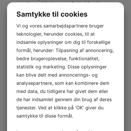
Havørred Konkurrencer Gratis deltagelse
PT. Ingen opslag..
Samtykke til cookies
Weekendture
Vi støtter NSF-Nakskov.dk
Tur Referater
Vi og vores samarbejdspartnere bruger
Nyt Tur Referat
teknologier, herunder cookies, til at
Medlems Rapporter
indsamle oplysninger om dig til forskellige
Ny Medlems Rapport
Nakskov Torskefestival-Ref.-Galleri
formål, herunder: Tilpasning af annoncering,
2020 – 2021
bedre brugeroplevelse, funktionalitet,
2019
2018
statistik og marketing. Disse oplysninger
2017
kan blive delt med annoncerings- og
2016
2015
analysepartnere, som kan kombinere dem
2014
med data, du tidligere har givet dem eller
2013
2012
de har indsamlet gennem din brug af deres
2011
tjenester. Ved at klikke på 'OK' giver du
2010
2009
samtykke til disse formål.
2008
2007
2006