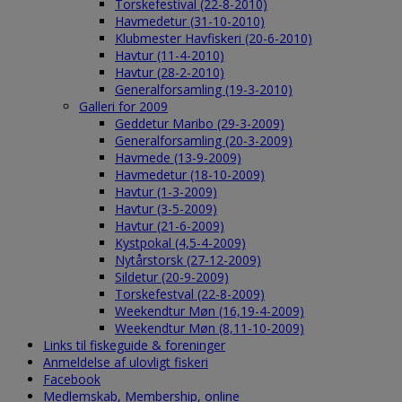
Torskefestival (22-8-2010)
Havmedetur (31-10-2010)
Klubmester Havfiskeri (20-6-2010)
Havtur (11-4-2010)
Havtur (28-2-2010)
Generalforsamling (19-3-2010)
Galleri for 2009
Geddetur Maribo (29-3-2009)
Generalforsamling (20-3-2009)
Havmede (13-9-2009)
Havmedetur (18-10-2009)
Havtur (1-3-2009)
Havtur (3-5-2009)
Havtur (21-6-2009)
Kystpokal (4,5-4-2009)
Nytårstorsk (27-12-2009)
Sildetur (20-9-2009)
Torskefestval (22-8-2009)
Weekendtur Møn (16,19-4-2009)
Weekendtur Møn (8,11-10-2009)
Links til fiskeguide & foreninger
Anmeldelse af ulovligt fiskeri
Facebook
Medlemskab, Membership, online