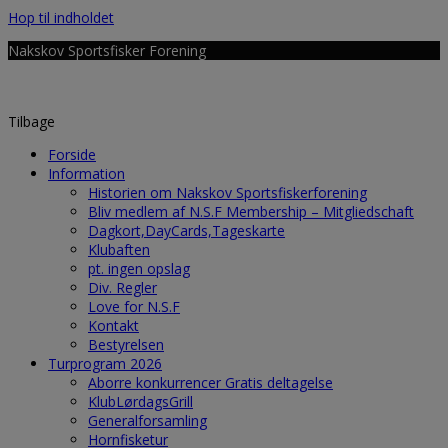
Hop til indholdet
Nakskov Sportsfisker Forening
Tilbage
Forside
Information
Historien om Nakskov Sportsfiskerforening
Bliv medlem af N.S.F Membership – Mitgliedschaft
Dagkort,DayCards,Tageskarte
Klubaften
pt. ingen opslag
Div. Regler
Love for N.S.F
Kontakt
Bestyrelsen
Turprogram 2026
Aborre konkurrencer Gratis deltagelse
KlubLørdagsGrill
Generalforsamling
Hornfisketur