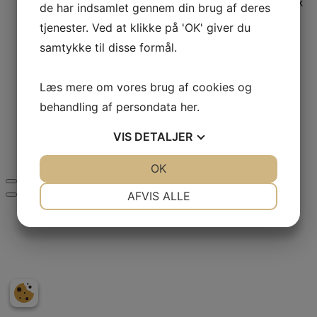
13 torsk med i havn til de 12 deltagere. Dagens tre største fisk
de har indsamlet gennem din brug af deres
blev fanget af følgende: 1. Allan Hartkopp. 3,56kg. 2. Tor
tjenester. Ved at klikke på 'OK' giver du
Bentsen. 3,08kg. 3. Jesper Andreasen. 2,47kg.
samtykke til disse formål.
Navn:
Jakob Brun
Billede upload:
Læs mere om vores brug af cookies og
Nakskov Sportsfiskerforening
Vejlegade 37
,
4900 Nakskov
behandling af persondata
her
.
Tlf.:
50495106
VIS
DETALJER
info@nsf-nakskov.dk
Designet af
Standout
JA
NEJ
OK
JA
NEJ
NØDVENDIGE
PRÆFERENCER
AFVIS ALLE
JA
NEJ
JA
NEJ
MARKETING
STATISTIK