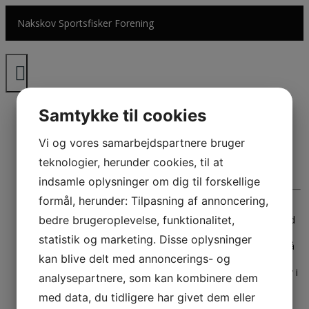
Hop
Nakskov Sportsfisker Forening
til
indholdet
Pirketur på
Samtykke til cookies
Langelandsbæltet.
Vi og vores samarbejdspartnere bruger
teknologier, herunder cookies, til at
Skrevet den
5. maj 2021
af
Formanden
i
Turreferater
indsamle oplysninger om dig til forskellige
formål, herunder: Tilpasning af annoncering,
Søndag d. 25/4-2021 Afholdte Nakskov Sportsfiskerforening
pirketur på Langelandsbæltet. Turen blev sejlet fra Langø med
bedre brugeroplevelse, funktionalitet,
Amigo med 12 deltagere ombord. Da der dagene op til turen
statistik og marketing. Disse oplysninger
ikke var de store meldinger om godt fiskeri, blev der prøvet på
kan blive delt med annoncerings- og
et par af de mange vrag i det sydlige Langelandsbælt. Det
forløb dog uden det helt store held for deltagerne, så der blev i
analysepartnere, som kan kombinere dem
stedet for søgt efter buler længere oppe i bæltet, desværre
med data, du tidligere har givet dem eller
også med sparsomt resultat. Dagens resultat blev derfor kun