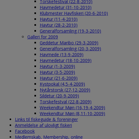
Torskefestival (22-8-2010)
Havmedetur (31-10-2010)
Klubmester Havfiskeri (20-6-2010)
Havtur (11-4-2010)
Havtur (28-2-2010)
Generalforsamling (19-3-2010)
Galleri for 2009
Geddetur Maribo (29-3-2009)
Generalforsamling (20-3-2009)
Havmede (13-9-2009)
Havmedetur (18-10-2009)
Havtur (1-3-2009)
Havtur (3-5-2009)
Havtur (21-6-2009)
Kystpokal (4,5-4-2009)
Nytårstorsk (27-12-2009)
Sildetur (20-9-2009)
Torskefestval (22-8-2009)
Weekendtur Møn (16,19-4-2009)
Weekendtur Møn (8,11-10-2009)
Links til fiskeguide & foreninger
Anmeldelse af ulovligt fiskeri
Facebook
Medlemskab, Membership, online