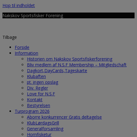
Hop til indholdet
Nakskov Sportsfisker Forening
Tilbage
Forside
Information
Historien om Nakskov Sportsfiskerforening
Bliv medlem af N.S.F Membership – Mitgliedschaft
Dagkort,DayCards,Tageskarte
Klubaften
pt. ingen opslag
Div. Regler
Love for N.S.F
Kontakt
Bestyrelsen
Turprogram 2026
Aborre konkurrencer Gratis deltagelse
KlubLørdagsGrill
Generalforsamling
Hornfisketur