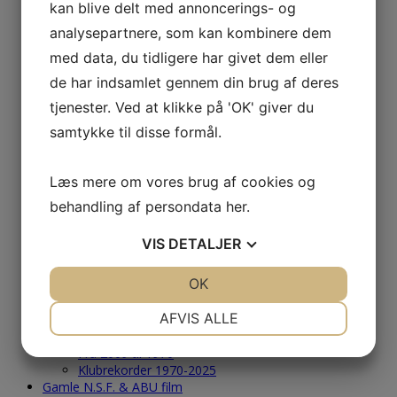
kan blive delt med annoncerings- og
2005
analysepartnere, som kan kombinere dem
2004
Årets Største & Klubrekorder
med data, du tidligere har givet dem eller
2026
de har indsamlet gennem din brug af deres
2025
2024
tjenester. Ved at klikke på 'OK' giver du
2023
samtykke til disse formål.
2022
2021
2020
Læs mere om vores brug af cookies og
2019
2018
behandling af persondata
her
.
2017
2016
VIS
DETALJER
2015
2014
JA
NEJ
OK
JA
NEJ
2013
2012
NØDVENDIGE
PRÆFERENCER
AFVIS ALLE
2011
2010
JA
NEJ
JA
NEJ
Fra 2009 til 1970
Klubrekorder 1970-2025
MARKETING
STATISTIK
Gamle N.S.F. & ABU film