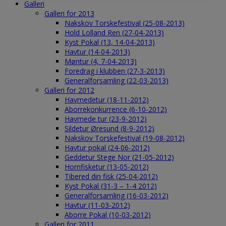
Galleri
Galleri for 2013
Nakskov Torskefestival (25-08-2013)
Hold Lolland Ren (27-04-2013)
Kyst Pokal (13, 14-04-2013)
Havtur (14-04-2013)
Møntur (4, 7-04-2013)
Foredrag i klubben (27-3-2013)
Generalforsamling (22-03-2013)
Galleri for 2012
Havmedetur (18-11-2012)
Aborrekonkurrence (6-10-2012)
Havmede tur (23-9-2012)
Sildetur Øresund (8-9-2012)
Nakskov Torskefestival (19-08-2012)
Havtur pokal (24-06-2012)
Geddetur Stege Nor (21-05-2012)
Hornfisketur (13-05-2012)
Tibered din fisk (25-04-2012)
Kyst Pokal (31-3 – 1-4 2012)
Generalforsamling (16-03-2012)
Havtur (11-03-2012)
Aborre Pokal (10-03-2012)
Galleri for 2011