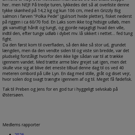
her.. men NEJ!! På tredje turen, lykkedes det så at overliste denne
tykke skønhed på 14,2 kg og kun 106 cm, med en Grizzly Big
salmon i farven “Polka Pede” (gul/sort hvide pletter), fisket nederst
på riggen i ca 60/70 fod. En Laks som ikke tog hidsige udløb, men
gik vanvittigt hårdt og tungt, og gjorde nøjagtigt hvad den ville,
indtil den, efter tunge udløb i dybet mv. lå sikkert i nettet… fed tung
fight.
Da den først kom til overfladen, så den ikke så stor ud, grundet
længden, men da den vendte siden til og viste sin bredde, var det
pludselig forståligt hvorfor den ikke lige sådan var til at trække
igennem vandet. Med trætte arme blev grejet sat igen, men det
skulle vise sig at blive det eneste tilbud denne dag til os ved 40
meteren ombord på Lille Lyn. En dag med stille, gråt og diset vejr,
hvor solen dog svagt trængte igennem af og til. Meget få fødefisk.
Tak til Preben og Jens for en god tur i hyggeligt selvskab på
Østersøen.
Medlems rapporter
2026