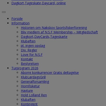
Dagkort,Tageskate,Daycard, online
Forside
Information
Historien om Nakskov Sportsfiskerforening
Bliv medlem af N.S.F Membership – Mitgliedschaft
Dagkort,DayCards,Tageskarte
Klubaften
pt. ingen opslag
Div. Regler
Love for N.S.F
Kontakt
Bestyrelsen
Turprogram 2026
Aborre konkurrencer Gratis deltagelse
KlubLørdagsGrill
Generalforsamling
Hornfisketur
Havture
Hold Lolland Ren
Klubaften
Kontingent