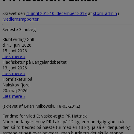
Skrevet den
4. april 2012
10. december 2019
af
stom_admin
i
Medlemsrapporter
Seneste 3 indlæg
KlubLørdagsGrill
d. 13. juni 2026
15. juni 2026
Læs mere »
Fladfisketur på Langelandsbæltet.
13. juni 2026
Læs mere »
Hornfisketur på
Nakskov fjord.
20. maj 2026
Læs mere »
(skrevet af Brian Milkowski, 18-03-2012)
Fandme for vildt! Et vaske-ægte PR Hattrick!
Når man fanger en ny PR Laks på 12 kg, er man rigtig glad.. når
den så forbedres på næste tur med en 13 kg.. ja så er der jubel og
armene er højt over hovedet.. man burde tro det skulle stoppe