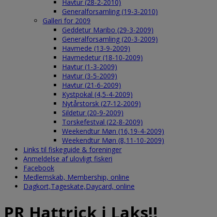
Havtur (28-2-2010)
Generalforsamling (19-3-2010)
Galleri for 2009
Geddetur Maribo (29-3-2009)
Generalforsamling (20-3-2009)
Havmede (13-9-2009)
Havmedetur (18-10-2009)
Havtur (1-3-2009)
Havtur (3-5-2009)
Havtur (21-6-2009)
Kystpokal (4,5-4-2009)
Nytårstorsk (27-12-2009)
Sildetur (20-9-2009)
Torskefestval (22-8-2009)
Weekendtur Møn (16,19-4-2009)
Weekendtur Møn (8,11-10-2009)
Links til fiskeguide & foreninger
Anmeldelse af ulovligt fiskeri
Facebook
Medlemskab, Membership, online
Dagkort,Tageskate,Daycard, online
PR Hattrick i Laks!!