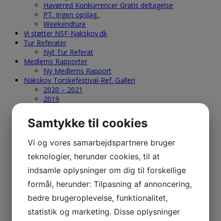
Havørred Konkurrencer Gratis deltagelse
PT. Ingen opslag..
Weekendture
Vi støtter NSF-Nakskov.dk
Tur Referater
Nyt Tur Referat
Medlems Rapporter
Ny Medlems Rapport
Nakskov Torskefestival-Ref.-Galleri
2020 – 2021
2019
2018
2017
Samtykke til cookies
2016
2015
Vi og vores samarbejdspartnere bruger
2014
2013
teknologier, herunder cookies, til at
2012
indsamle oplysninger om dig til forskellige
2011
2010
formål, herunder: Tilpasning af annoncering,
2009
bedre brugeroplevelse, funktionalitet,
2008
statistik og marketing. Disse oplysninger
2007
2006