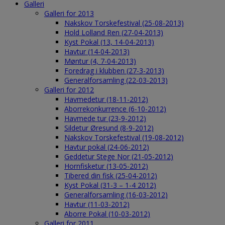
Galleri
Galleri for 2013
Nakskov Torskefestival (25-08-2013)
Hold Lolland Ren (27-04-2013)
Kyst Pokal (13, 14-04-2013)
Havtur (14-04-2013)
Møntur (4, 7-04-2013)
Foredrag i klubben (27-3-2013)
Generalforsamling (22-03-2013)
Galleri for 2012
Havmedetur (18-11-2012)
Aborrekonkurrence (6-10-2012)
Havmede tur (23-9-2012)
Sildetur Øresund (8-9-2012)
Nakskov Torskefestival (19-08-2012)
Havtur pokal (24-06-2012)
Geddetur Stege Nor (21-05-2012)
Hornfisketur (13-05-2012)
Tibered din fisk (25-04-2012)
Kyst Pokal (31-3 – 1-4 2012)
Generalforsamling (16-03-2012)
Havtur (11-03-2012)
Aborre Pokal (10-03-2012)
Galleri for 2011