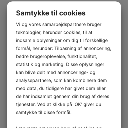
Havørred Konkurrencer Gratis deltagelse
PT. Ingen opslag..
Samtykke til cookies
Weekendture
Vi støtter NSF-Nakskov.dk
Vi og vores samarbejdspartnere bruger
Tur Referater
Nyt Tur Referat
teknologier, herunder cookies, til at
Medlems Rapporter
indsamle oplysninger om dig til forskellige
Ny Medlems Rapport
Nakskov Torskefestival-Ref.-Galleri
formål, herunder: Tilpasning af annoncering,
2020 – 2021
bedre brugeroplevelse, funktionalitet,
2019
2018
statistik og marketing. Disse oplysninger
2017
kan blive delt med annoncerings- og
2016
2015
analysepartnere, som kan kombinere dem
2014
med data, du tidligere har givet dem eller
2013
2012
de har indsamlet gennem din brug af deres
2011
tjenester. Ved at klikke på 'OK' giver du
2010
2009
samtykke til disse formål.
2008
2007
2006