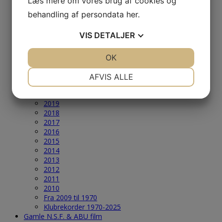
Læs mere om vores brug af cookies og
2005
behandling af persondata
her
.
2004
Årets Største & Klubrekorder
VIS
DETALJER
2026
2025
2024
JA
NEJ
OK
JA
NEJ
2023
NØDVENDIGE
PRÆFERENCER
2022
AFVIS ALLE
2021
JA
NEJ
JA
NEJ
2020
2019
MARKETING
STATISTIK
2018
2017
2016
2015
2014
2013
2012
2011
2010
Fra 2009 til 1970
Klubrekorder 1970-2025
Gamle N.S.F. & ABU film