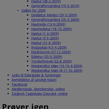
Havtur (28-2-2010)
Generalforsamling (19-3-2010)
Galleri for 2009
Geddetur Maribo (29-3-2009)
Generalforsamling (20-3-2009)
Havmede (13-9-2009)
Havmedetur (18-10-2009)
Havtur (1-3-2009)
Havtur (3-5-2009)
Havtur (21-6-2009)
Kystpokal (4,5-4-2009)
Nytårstorsk (27-12-2009)
Sildetur (20-9-2009)
Torskefestval (22-8-2009)
Weekendtur Møn (16,19-4-2009)
Weekendtur Møn (8,11-10-2009)
Links til fiskeguide & foreninger
Anmeldelse af ulovligt fiskeri
Facebook
Medlemskab, Membership, online
Dagkort,Tageskate,Daycard, online
Prøver igen