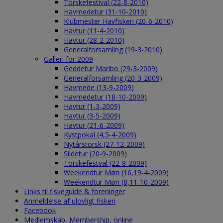
Torskefestival (22-8-2010)
Havmedetur (31-10-2010)
Klubmester Havfiskeri (20-6-2010)
Havtur (11-4-2010)
Havtur (28-2-2010)
Generalforsamling (19-3-2010)
Galleri for 2009
Geddetur Maribo (29-3-2009)
Generalforsamling (20-3-2009)
Havmede (13-9-2009)
Havmedetur (18-10-2009)
Havtur (1-3-2009)
Havtur (3-5-2009)
Havtur (21-6-2009)
Kystpokal (4,5-4-2009)
Nytårstorsk (27-12-2009)
Sildetur (20-9-2009)
Torskefestval (22-8-2009)
Weekendtur Møn (16,19-4-2009)
Weekendtur Møn (8,11-10-2009)
Links til fiskeguide & foreninger
Anmeldelse af ulovligt fiskeri
Facebook
Medlemskab, Membership, online