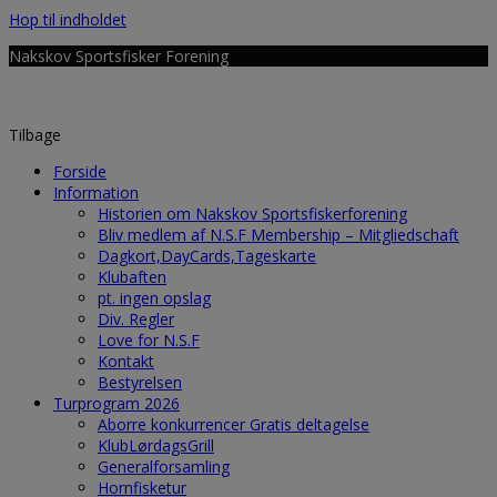
Hop til indholdet
Nakskov Sportsfisker Forening
Tilbage
Forside
Information
Historien om Nakskov Sportsfiskerforening
Bliv medlem af N.S.F Membership – Mitgliedschaft
Dagkort,DayCards,Tageskarte
Klubaften
pt. ingen opslag
Div. Regler
Love for N.S.F
Kontakt
Bestyrelsen
Turprogram 2026
Aborre konkurrencer Gratis deltagelse
KlubLørdagsGrill
Generalforsamling
Hornfisketur