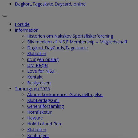
Dagkort,Tageskate,Daycard, online
Forside
Information
Historien om Nakskov Sportsfiskerforening
Bliv medlem af N.S.F Membership – Mitgliedschaft
Dagkort,DayCards,Tageskarte
Klubaften
pt. ingen opslag
Div. Regler
Love for N.S.F
Kontakt
Bestyrelsen
Turprogram 2026
Aborre konkurrencer Gratis deltagelse
KlubLørdagsGrill
Generalforsamling
Hornfisketur
Havture
Hold Lolland Ren
Klubaften
Kontingent