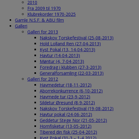
2010
Fra 2009 til 1970
Klubrekorder 1970-2025
Gamle N.S.F. & ABU film
Galleri
Galleri for 2013
Nakskov Torskefestival (25-08-2013)
Hold Lolland Ren (27-04-2013)
Kyst Pokal (13, 14-04-2013)
Havtur (14-04-2013)
Møntur (4, 7-04-2013)
Foredrag i klubben (27-3-2013)
Generalforsamling (22-03-2013)
Galleri for 2012
Havmedetur (18-11-2012)
Aborrekonkurrence (6-10-2012)
Havmede tur (23-9-2012)
Sildetur Øresund (8-9-2012)
Nakskov Torskefestival (19-08-2012)
Havtur pokal (24-06-2012)
Geddetur Stege Nor (21-05-2012)
Hornfisketur (13-05-2012)
Tibered din fisk (25-04-2012)
Kyst Pokal (31-3 – 1-4 2012)