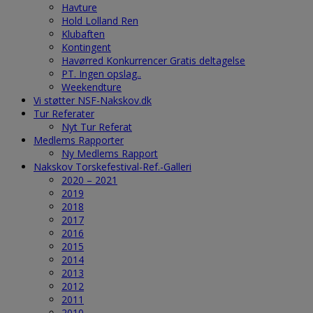
Havture
Hold Lolland Ren
Klubaften
Kontingent
Havørred Konkurrencer Gratis deltagelse
PT. Ingen opslag..
Weekendture
Vi støtter NSF-Nakskov.dk
Tur Referater
Nyt Tur Referat
Medlems Rapporter
Ny Medlems Rapport
Nakskov Torskefestival-Ref.-Galleri
2020 – 2021
2019
2018
2017
2016
2015
2014
2013
2012
2011
2010