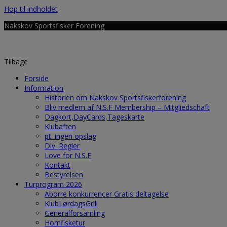
Hop til indholdet
Nakskov Sportsfisker Forening
Tilbage
Forside
Information
Historien om Nakskov Sportsfiskerforening
Bliv medlem af N.S.F Membership – Mitgliedschaft
Dagkort,DayCards,Tageskarte
Klubaften
pt. ingen opslag
Div. Regler
Love for N.S.F
Kontakt
Bestyrelsen
Turprogram 2026
Aborre konkurrencer Gratis deltagelse
KlubLørdagsGrill
Generalforsamling
Hornfisketur