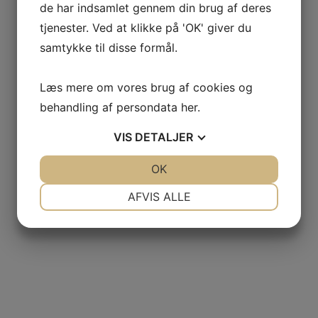
de har indsamlet gennem din brug af deres
tjenester. Ved at klikke på 'OK' giver du
samtykke til disse formål.
Læs mere om vores brug af cookies og
behandling af persondata
her
.
VIS
DETALJER
JA
NEJ
OK
JA
NEJ
NØDVENDIGE
PRÆFERENCER
AFVIS ALLE
JA
NEJ
JA
NEJ
MARKETING
STATISTIK