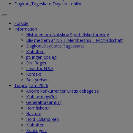
Dagkort,Tageskate,Daycard, online
Forside
Information
Historien om Nakskov Sportsfiskerforening
Bliv medlem af N.S.F Membership – Mitgliedschaft
Dagkort,DayCards,Tageskarte
Klubaften
pt. ingen opslag
Div. Regler
Love for N.S.F
Kontakt
Bestyrelsen
Turprogram 2026
Aborre konkurrencer Gratis deltagelse
KlubLørdagsGrill
Generalforsamling
Hornfisketur
Havture
Hold Lolland Ren
Klubaften
Kontingent