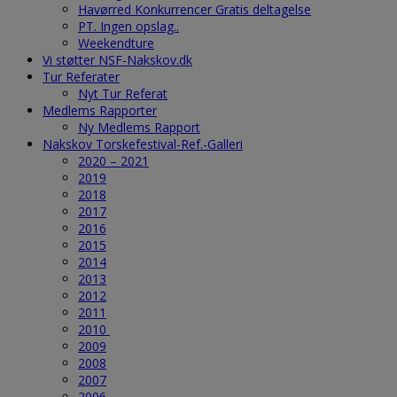
Havørred Konkurrencer Gratis deltagelse
PT. Ingen opslag..
Weekendture
Vi støtter NSF-Nakskov.dk
Tur Referater
Nyt Tur Referat
Medlems Rapporter
Ny Medlems Rapport
Nakskov Torskefestival-Ref.-Galleri
2020 – 2021
2019
2018
2017
2016
2015
2014
2013
2012
2011
2010
2009
2008
2007
2006