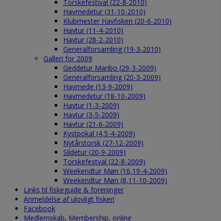
Torskefestival (22-8-2010)
Havmedetur (31-10-2010)
Klubmester Havfiskeri (20-6-2010)
Havtur (11-4-2010)
Havtur (28-2-2010)
Generalforsamling (19-3-2010)
Galleri for 2009
Geddetur Maribo (29-3-2009)
Generalforsamling (20-3-2009)
Havmede (13-9-2009)
Havmedetur (18-10-2009)
Havtur (1-3-2009)
Havtur (3-5-2009)
Havtur (21-6-2009)
Kystpokal (4,5-4-2009)
Nytårstorsk (27-12-2009)
Sildetur (20-9-2009)
Torskefestval (22-8-2009)
Weekendtur Møn (16,19-4-2009)
Weekendtur Møn (8,11-10-2009)
Links til fiskeguide & foreninger
Anmeldelse af ulovligt fiskeri
Facebook
Medlemskab, Membership, online