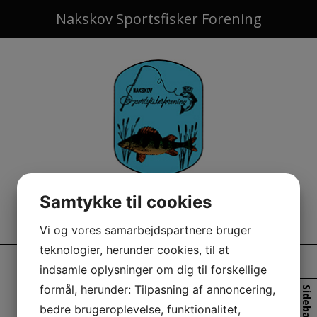
Hop
Nakskov Sportsfisker Forening
til
indholdet
Samtykke til cookies
Vi og vores samarbejdspartnere bruger
teknologier, herunder cookies, til at
8) TILMELDING TIL ÅRETS
indsamle oplysninger om dig til forskellige
formål, herunder: Tilpasning af annoncering,
Sidebar
STØRSTE ABORRE
bedre brugeroplevelse, funktionalitet,