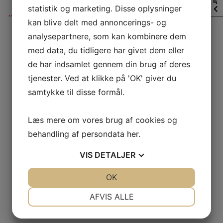
statistik og marketing. Disse oplysninger
kan blive delt med annoncerings- og
analysepartnere, som kan kombinere dem
DATO: 01-05 -2024 .
ART: Aborre.
med data, du tidligere har givet dem eller
VÆGT: 1,150 kg.
de har indsamlet gennem din brug af deres
LÆNGDE: 44 cm.
tjenester. Ved at klikke på 'OK' giver du
AGN: Spinner.
FANGER: Michael Christiansen “MILLER#.
samtykke til disse formål.
STED: Nakskov Indrefjord.
VÆGT: Savege Gear 0-10 KG.
Læs mere om vores brug af cookies og
VIDNE: Henrik Mattsson.
behandling af persondata
her
.
Navn:
MILLER
VIS
DETALJER
JA
NEJ
OK
JA
NEJ
NØDVENDIGE
PRÆFERENCER
AFVIS ALLE
JA
NEJ
JA
NEJ