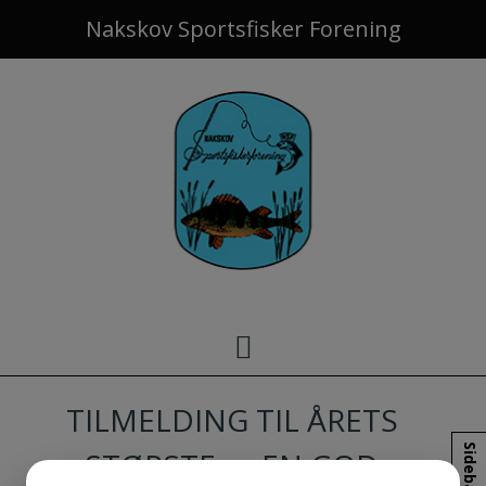
Hop
Nakskov Sportsfisker Forening
til
indholdet
TILMELDING TIL ÅRETS
Sidebar
STØRSTE …..EN GOD