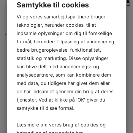
Samtykke til cookies
AFSLUTNING PÅ 2021 OG EN
Vi og vores samarbejdspartnere bruger
GOD START PÅ 2022
teknologier, herunder cookies, til at
indsamle oplysninger om dig til forskellige
formål, herunder: Tilpasning af annoncering,
Dato: 1. Jan 2022
bedre brugeroplevelse, funktionalitet,
Art: Havørred
statistik og marketing. Disse oplysninger
Vægt: 2,3 kg
Længde: 62 cm
kan blive delt med annoncerings- og
Fanger: Johnny Christiansen
analysepartnere, som kan kombinere dem
Sted: Lollands Nordkyst
med data, du tidligere har givet dem eller
Vægt fabrikat: Salter
Vidne: Vitalij
de har indsamlet gennem din brug af deres
Var ude 30. Dec. 21 og lufte grejet en sidste gang dette år
tjenester. Ved at klikke på 'OK' giver du
og det gave pote, da en stor ørred bed på og gav en fed
samtykke til disse formål.
fight. Sikkert landet og en glad mand. Den var 72 cm og
vejede 3,4 kg.
Traditionen tro skal jeg altid ud 1. Jan og starte året med
Læs mere om vores brug af cookies og
en fisketur, nogle gange bliver det senere på dagen,
behandling af persondata
her
.