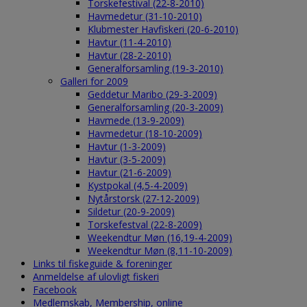
Torskefestival (22-8-2010)
Havmedetur (31-10-2010)
Klubmester Havfiskeri (20-6-2010)
Havtur (11-4-2010)
Havtur (28-2-2010)
Generalforsamling (19-3-2010)
Galleri for 2009
Geddetur Maribo (29-3-2009)
Generalforsamling (20-3-2009)
Havmede (13-9-2009)
Havmedetur (18-10-2009)
Havtur (1-3-2009)
Havtur (3-5-2009)
Havtur (21-6-2009)
Kystpokal (4,5-4-2009)
Nytårstorsk (27-12-2009)
Sildetur (20-9-2009)
Torskefestval (22-8-2009)
Weekendtur Møn (16,19-4-2009)
Weekendtur Møn (8,11-10-2009)
Links til fiskeguide & foreninger
Anmeldelse af ulovligt fiskeri
Facebook
Medlemskab, Membership, online