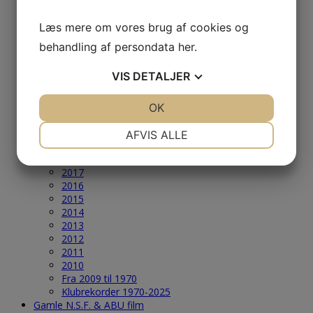
2005
2004
Læs mere om vores brug af cookies og
Årets Største & Klubrekorder
behandling af persondata
her
.
2026
2025
VIS
DETALJER
2024
2023
2022
JA
NEJ
OK
JA
NEJ
2021
NØDVENDIGE
PRÆFERENCER
2020
AFVIS ALLE
2019
JA
NEJ
JA
NEJ
2018
2017
MARKETING
STATISTIK
2016
2015
2014
2013
2012
2011
2010
Fra 2009 til 1970
Klubrekorder 1970-2025
Gamle N.S.F. & ABU film