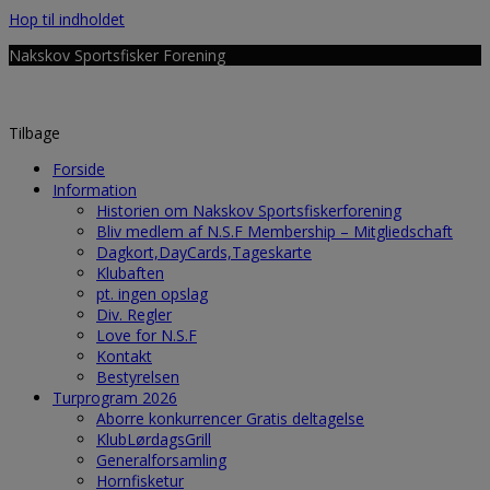
Hop til indholdet
Nakskov Sportsfisker Forening
Tilbage
Forside
Information
Historien om Nakskov Sportsfiskerforening
Bliv medlem af N.S.F Membership – Mitgliedschaft
Dagkort,DayCards,Tageskarte
Klubaften
pt. ingen opslag
Div. Regler
Love for N.S.F
Kontakt
Bestyrelsen
Turprogram 2026
Aborre konkurrencer Gratis deltagelse
KlubLørdagsGrill
Generalforsamling
Hornfisketur