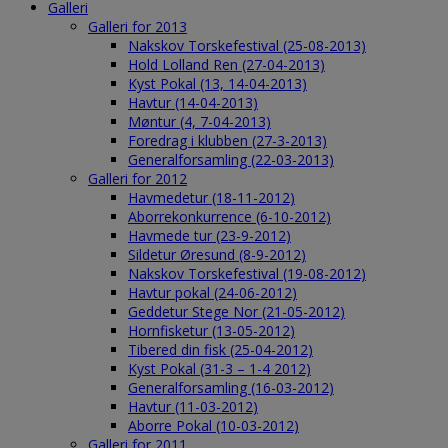
Galleri
Galleri for 2013
Nakskov Torskefestival (25-08-2013)
Hold Lolland Ren (27-04-2013)
Kyst Pokal (13, 14-04-2013)
Havtur (14-04-2013)
Møntur (4, 7-04-2013)
Foredrag i klubben (27-3-2013)
Generalforsamling (22-03-2013)
Galleri for 2012
Havmedetur (18-11-2012)
Aborrekonkurrence (6-10-2012)
Havmede tur (23-9-2012)
Sildetur Øresund (8-9-2012)
Nakskov Torskefestival (19-08-2012)
Havtur pokal (24-06-2012)
Geddetur Stege Nor (21-05-2012)
Hornfisketur (13-05-2012)
Tibered din fisk (25-04-2012)
Kyst Pokal (31-3 – 1-4 2012)
Generalforsamling (16-03-2012)
Havtur (11-03-2012)
Aborre Pokal (10-03-2012)
Galleri for 2011