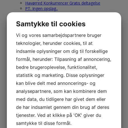
Havørred Konkurrencer Gratis deltagelse
PT. Ingen opslag..
Weekendture
Vi støtter NSF-Nakskov.dk
Samtykke til cookies
Tur Referater
Nyt Tur Referat
Vi og vores samarbejdspartnere bruger
Medlems Rapporter
Ny Medlems Rapport
teknologier, herunder cookies, til at
Nakskov Torskefestival-Ref.-Galleri
indsamle oplysninger om dig til forskellige
2020 – 2021
2019
formål, herunder: Tilpasning af annoncering,
2018
bedre brugeroplevelse, funktionalitet,
2017
2016
statistik og marketing. Disse oplysninger
2015
kan blive delt med annoncerings- og
2014
2013
analysepartnere, som kan kombinere dem
2012
med data, du tidligere har givet dem eller
2011
2010
de har indsamlet gennem din brug af deres
2009
tjenester. Ved at klikke på 'OK' giver du
2008
2007
samtykke til disse formål.
2006