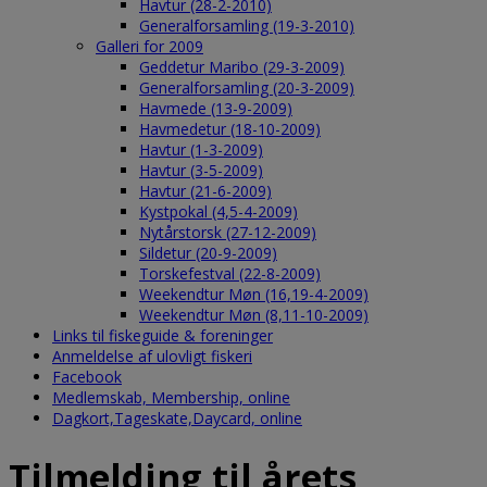
Havtur (28-2-2010)
Generalforsamling (19-3-2010)
Galleri for 2009
Geddetur Maribo (29-3-2009)
Generalforsamling (20-3-2009)
Havmede (13-9-2009)
Havmedetur (18-10-2009)
Havtur (1-3-2009)
Havtur (3-5-2009)
Havtur (21-6-2009)
Kystpokal (4,5-4-2009)
Nytårstorsk (27-12-2009)
Sildetur (20-9-2009)
Torskefestval (22-8-2009)
Weekendtur Møn (16,19-4-2009)
Weekendtur Møn (8,11-10-2009)
Links til fiskeguide & foreninger
Anmeldelse af ulovligt fiskeri
Facebook
Medlemskab, Membership, online
Dagkort,Tageskate,Daycard, online
Tilmelding til årets