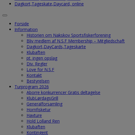
Dagkort,Tageskate,Daycard, online
Forside
Information
Historien om Nakskov Sportsfiskerforening
Bliv medlem af N.S.F Membership – Mitgliedschaft
Dagkort,DayCards,Tageskarte
Klubaften
pt. ingen opslag
Div. Regler
Love for N.S.F
Kontakt
Bestyrelsen
Turprogram 2026
Aborre konkurrencer Gratis deltagelse
KlubLørdagsGrill
Generalforsamling
Hornfisketur
Havture
Hold Lolland Ren
Klubaften
Kontingent