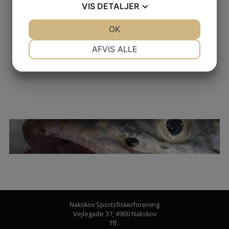
Turens resultat: 2 MEGET gennemblæste unge knægte,
VIS
DETALJER
og blot en enkelt fladfisk….
JA
NEJ
OK
JA
NEJ
På næste tur bliver der nok satset på torsk… 😀
NØDVENDIGE
PRÆFERENCER
AFVIS ALLE
Nikolai M. Hjorth
JA
NEJ
JA
NEJ
MARKETING
STATISTIK
Nakskov Sportsfiskerforening
Vejlegade 37
,
4900 Nakskov
Tlf.: