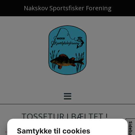
Hop
Nakskov Sportsfisker Forening
til
indholdet
TOSSETUR I BÆLTET !
Sidebar
Samtykke til cookies