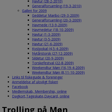
Havtur (28-2-2010)
Generalforsamling (19-3-2010)
Galleri for 2009
Geddetur Maribo (29-3-2009)
Generalforsamling (20-3-2009)
Havmede (13-9-2009)
Havmedetur (18-10-2009)
Havtur (1-3-2009)
Havtur (3-5-2009)
Havtur (21-6-2009)
Kystpokal (4,5-4-2009)
Nytårstorsk (27-12-2009)
Sildetur (20-9-2009)
Torskefestval (22-8-2009)
Weekendtur Møn (16,19-4-2009)
Weekendtur Møn (8,11-10-2009)
Links til fiskeguide & foreninger
Anmeldelse af ulovligt fiskeri
Facebook
Medlemskab, Membership, online
Dagkort,Tageskate,Daycard, online
Trolling på Møn