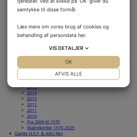
tjenester. Ved at klikke på 'OK' giver du
2005
samtykke til disse formål.
2004
Årets Største & Klubrekorder
2026
Læs mere om vores brug af cookies og
2025
2024
behandling af persondata
her
.
2023
2022
VIS
DETALJER
2021
2020
JA
NEJ
OK
JA
NEJ
2019
2018
NØDVENDIGE
PRÆFERENCER
AFVIS ALLE
2017
2016
JA
NEJ
JA
NEJ
2015
2014
MARKETING
STATISTIK
2013
2012
2011
2010
Fra 2009 til 1970
Klubrekorder 1970-2025
Gamle N.S.F. & ABU film