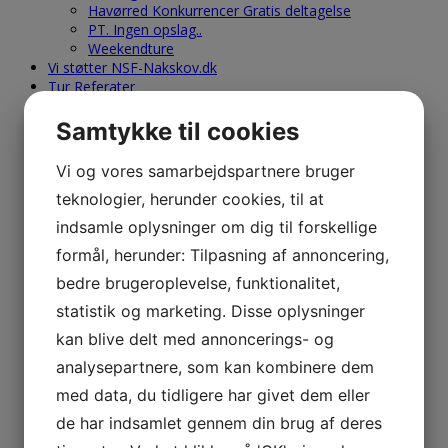
Havørred Konkurrencer Gratis deltagelse
PT. Ingen opslag..
Weekendture
Vi støtter NSF-Nakskov.dk
Tur Referater
Nyt Tur Referat
Medlems Rapporter
Samtykke til cookies
Ny Medlems Rapport
Nakskov Torskefestival-Ref.-Galleri
Vi og vores samarbejdspartnere bruger
2020 – 2021
teknologier, herunder cookies, til at
2019
2018
indsamle oplysninger om dig til forskellige
2017
formål, herunder: Tilpasning af annoncering,
2016
2015
bedre brugeroplevelse, funktionalitet,
2014
statistik og marketing. Disse oplysninger
2013
2012
kan blive delt med annoncerings- og
2011
analysepartnere, som kan kombinere dem
2010
2009
med data, du tidligere har givet dem eller
2008
de har indsamlet gennem din brug af deres
2007
2006