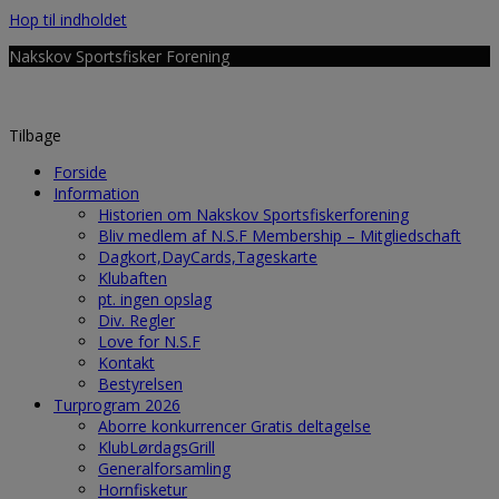
Hop til indholdet
Nakskov Sportsfisker Forening
Tilbage
Forside
Information
Historien om Nakskov Sportsfiskerforening
Bliv medlem af N.S.F Membership – Mitgliedschaft
Dagkort,DayCards,Tageskarte
Klubaften
pt. ingen opslag
Div. Regler
Love for N.S.F
Kontakt
Bestyrelsen
Turprogram 2026
Aborre konkurrencer Gratis deltagelse
KlubLørdagsGrill
Generalforsamling
Hornfisketur