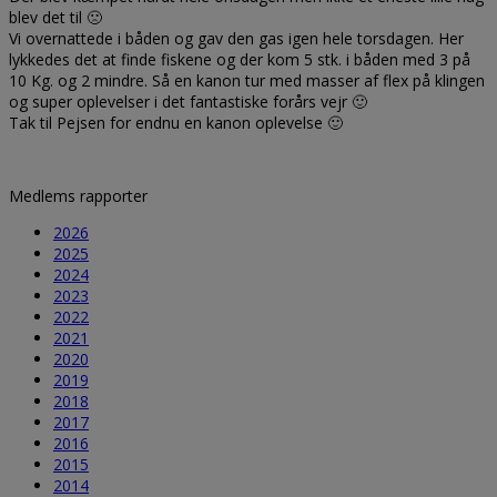
blev det til 🙁
Vi overnattede i båden og gav den gas igen hele torsdagen. Her
lykkedes det at finde fiskene og der kom 5 stk. i båden med 3 på
10 Kg. og 2 mindre. Så en kanon tur med masser af flex på klingen
og super oplevelser i det fantastiske forårs vejr 🙂
Tak til Pejsen for endnu en kanon oplevelse 🙂
Medlems rapporter
2026
2025
2024
2023
2022
2021
2020
2019
2018
2017
2016
2015
2014