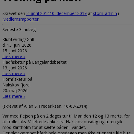
Skrevet den
2. april 2014
10. december 2019
af
stom_admin
i
Medlemsrapporter
Seneste 3 indlæg
KlubLørdagsGrill
d. 13. juni 2026
15. juni 2026
Læs mere »
Fladfisketur på Langelandsbæltet.
13. juni 2026
Læs mere »
Hornfisketur på
Nakskov fjord.
20. maj 2026
Læs mere »
(skrevet af Allan S. Frederiksen, 16-03-2014)
Var med Pejsen på en 2 dages tur til Møn den 12 og 13 marts, for
at trolle laks. Vi lettede anker fra Nakskov onsdag og turen gik
mod Klintholm for at sætte båden i vandet.
Der blev kæmpet hårdt hele onsdagen men ikke et eneste lille hug