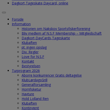
Dagkort,Tageskate,Daycard, online
Forside
Information
Historien om Nakskov Sportsfiskerforening
Bliv medlem af N.S.F Membership – Mitgliedschaft
Dagkort,DayCards,Tageskarte
Klubaften
pt. ingen opslag
Div. Regler
Love for N.S.F
Kontakt
Bestyrelsen
Turprogram 2026
Aborre konkurrencer Gratis deltagelse
KlubLørdagsGrill
Generalforsamling
Hornfisketur
Havture
Hold Lolland Ren
Klubaften
Kontingent