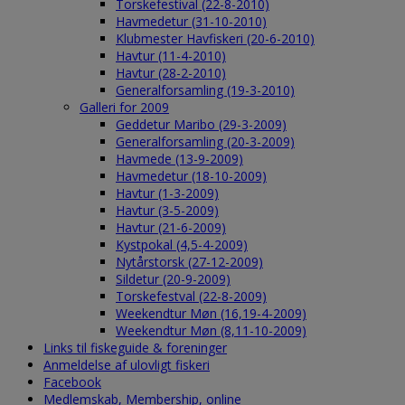
Torskefestival (22-8-2010)
Havmedetur (31-10-2010)
Klubmester Havfiskeri (20-6-2010)
Havtur (11-4-2010)
Havtur (28-2-2010)
Generalforsamling (19-3-2010)
Galleri for 2009
Geddetur Maribo (29-3-2009)
Generalforsamling (20-3-2009)
Havmede (13-9-2009)
Havmedetur (18-10-2009)
Havtur (1-3-2009)
Havtur (3-5-2009)
Havtur (21-6-2009)
Kystpokal (4,5-4-2009)
Nytårstorsk (27-12-2009)
Sildetur (20-9-2009)
Torskefestval (22-8-2009)
Weekendtur Møn (16,19-4-2009)
Weekendtur Møn (8,11-10-2009)
Links til fiskeguide & foreninger
Anmeldelse af ulovligt fiskeri
Facebook
Medlemskab, Membership, online