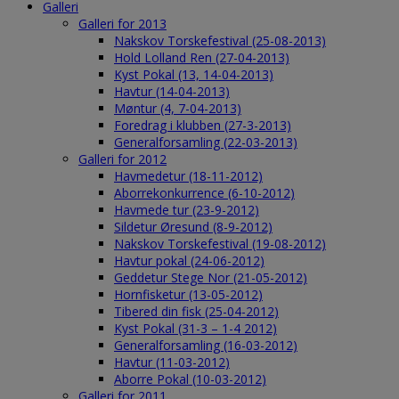
Galleri
Galleri for 2013
Nakskov Torskefestival (25-08-2013)
Hold Lolland Ren (27-04-2013)
Kyst Pokal (13, 14-04-2013)
Havtur (14-04-2013)
Møntur (4, 7-04-2013)
Foredrag i klubben (27-3-2013)
Generalforsamling (22-03-2013)
Galleri for 2012
Havmedetur (18-11-2012)
Aborrekonkurrence (6-10-2012)
Havmede tur (23-9-2012)
Sildetur Øresund (8-9-2012)
Nakskov Torskefestival (19-08-2012)
Havtur pokal (24-06-2012)
Geddetur Stege Nor (21-05-2012)
Hornfisketur (13-05-2012)
Tibered din fisk (25-04-2012)
Kyst Pokal (31-3 – 1-4 2012)
Generalforsamling (16-03-2012)
Havtur (11-03-2012)
Aborre Pokal (10-03-2012)
Galleri for 2011