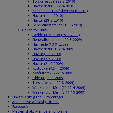
Torskefestival (22-8-2010)
Havmedetur (31-10-2010)
Klubmester Havfiskeri (20-6-2010)
Havtur (11-4-2010)
Havtur (28-2-2010)
Generalforsamling (19-3-2010)
Galleri for 2009
Geddetur Maribo (29-3-2009)
Generalforsamling (20-3-2009)
Havmede (13-9-2009)
Havmedetur (18-10-2009)
Havtur (1-3-2009)
Havtur (3-5-2009)
Havtur (21-6-2009)
Kystpokal (4,5-4-2009)
Nytårstorsk (27-12-2009)
Sildetur (20-9-2009)
Torskefestval (22-8-2009)
Weekendtur Møn (16,19-4-2009)
Weekendtur Møn (8,11-10-2009)
Links til fiskeguide & foreninger
Anmeldelse af ulovligt fiskeri
Facebook
Medlemskab, Membership, online