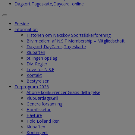
Dagkort,Tageskate,Daycard, online
Forside
Information
Historien om Nakskov Sportsfiskerforening
Bliv medlem af N.S.F Membership – Mitgliedschaft
Dagkort,DayCards,Tageskarte
Klubaften
pt. ingen opslag
Div. Regler
Love for N.S.F
Kontakt
Bestyrelsen
Turprogram 2026
Aborre konkurrencer Gratis deltagelse
KlubLørdagsGrill
Generalforsamling
Hornfisketur
Havture
Hold Lolland Ren
Klubaften
Kontingent