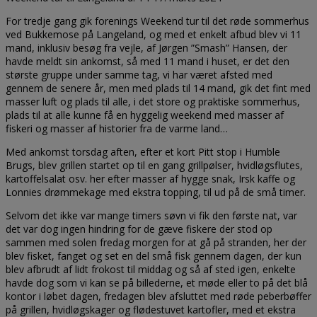
For tredje gang gik forenings Weekend tur til det røde sommerhus
ved Bukkemose på Langeland, og med et enkelt afbud blev vi 11
mand, inklusiv besøg fra vejle, af Jørgen ”Smash” Hansen, der
havde meldt sin ankomst, så med 11 mand i huset, er det den
største gruppe under samme tag, vi har været afsted med
gennem de senere år, men med plads til 14 mand, gik det fint med
masser luft og plads til alle, i det store og praktiske sommerhus,
plads til at alle kunne få en hyggelig weekend med masser af
fiskeri og masser af historier fra de varme land…
Med ankomst torsdag aften, efter et kort Pitt stop i Humble
Brugs, blev grillen startet op til en gang grillpølser, hvidløgsflutes,
kartoffelsalat osv. her efter masser af hygge snak, Irsk kaffe og
Lonnies drømmekage med ekstra topping, til ud på de små timer.
Selvom det ikke var mange timers søvn vi fik den første nat, var
det var dog ingen hindring for de gæve fiskere der stod op
sammen med solen fredag morgen for at gå på stranden, her der
blev fisket, fanget og set en del små fisk gennem dagen, der kun
blev afbrudt af lidt frokost til middag og så af sted igen, enkelte
havde dog som vi kan se på billederne, et møde eller to på det blå
kontor i løbet dagen, fredagen blev afsluttet med røde peberbøffer
på grillen, hvidløgskager og flødestuvet kartofler, med et ekstra