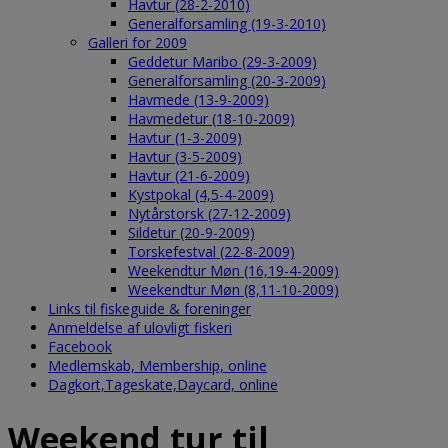
Havtur (28-2-2010)
Generalforsamling (19-3-2010)
Galleri for 2009
Geddetur Maribo (29-3-2009)
Generalforsamling (20-3-2009)
Havmede (13-9-2009)
Havmedetur (18-10-2009)
Havtur (1-3-2009)
Havtur (3-5-2009)
Havtur (21-6-2009)
Kystpokal (4,5-4-2009)
Nytårstorsk (27-12-2009)
Sildetur (20-9-2009)
Torskefestval (22-8-2009)
Weekendtur Møn (16,19-4-2009)
Weekendtur Møn (8,11-10-2009)
Links til fiskeguide & foreninger
Anmeldelse af ulovligt fiskeri
Facebook
Medlemskab, Membership, online
Dagkort,Tageskate,Daycard, online
Weekend tur til