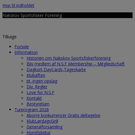
Hop til indholdet
Nakskov Sportsfisker Forening
Tilbage
Forside
Information
Historien om Nakskov Sportsfiskerforening
Bliv medlem af N.S.F Membership – Mitgliedschaft
Dagkort,DayCards,Tageskarte
Klubaften
pt. ingen opslag
Div. Regler
Love for N.S.F
Kontakt
Bestyrelsen
Turprogram 2026
Aborre konkurrencer Gratis deltagelse
KlubLørdagsGrill
Generalforsamling
Hornfisketur