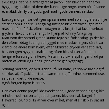
skud løg i, det hele arrangeret af Jakob, igen blev der, her efter
hygget og snakket af dem der kunne sige noget oven på sådanne
et måltid, der fyldte godt, god mad i gode venners selskab…
Lørdag morgen var det igen op sammen med solen og afsted, nye
steder som Lindelse, Langø og Ristinge blev afprøvet, igen med
masser af små fisk, eftermiddagen blev brugt til at lave mørbrad
gryde af Jakob, der behørigt fik hjælp af Johnny Gnags og
Mattsson der samtidig med kunne fejre sin fødselsdag, jo der blev
den eftermiddag i den grad hygget med madlavningen, så alt var
klart til de andre kom hjem, efter Mørbrad gryden var sat til livs,
blev der igen hygget, snakket og aften blev sluttet af med et
længere foredrag om Heavy Metal med div. afspilninger til ud på
natten af Jakob og Gnags. (det var meget hyggeligt)
Søndag morgen, op ved 8 tiden, få lidt kaffe, et stykke brød og få
snakket af, få pakket sit grej sammen og få ordnet sommerhuset
så det er klart til de næste,
også færgen hjem kl. 11.15
Hen over denne pragtfulde Weekenden, i gode venner lag og ikke
mindst med masser af godt til ganen, blev der i alt fanget 41
Havørred, ca. 10 til 12 af var over målet, men alle fisk blev sat ud
igen.