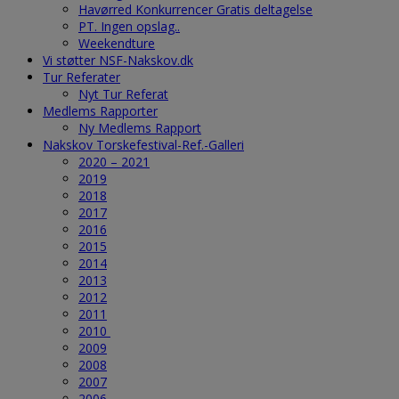
Havørred Konkurrencer Gratis deltagelse
PT. Ingen opslag..
Weekendture
Vi støtter NSF-Nakskov.dk
Tur Referater
Nyt Tur Referat
Medlems Rapporter
Ny Medlems Rapport
Nakskov Torskefestival-Ref.-Galleri
2020 – 2021
2019
2018
2017
2016
2015
2014
2013
2012
2011
2010
2009
2008
2007
2006