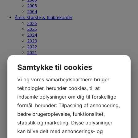
2005
2004
Årets Største & Klubrekorder
2026
2025
2024
2023
2022
2021
2020
2019
Samtykke til cookies
2018
2017
Vi og vores samarbejdspartnere bruger
2016
2015
teknologier, herunder cookies, til at
2014
indsamle oplysninger om dig til forskellige
2013
formål, herunder: Tilpasning af annoncering,
2012
2011
bedre brugeroplevelse, funktionalitet,
2010
statistik og marketing. Disse oplysninger
Fra 2009 til 1970
Klubrekorder 1970-2025
kan blive delt med annoncerings- og
Gamle N.S.F. & ABU film