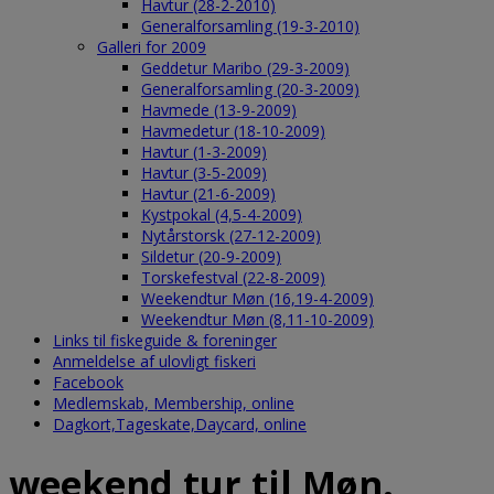
Havtur (28-2-2010)
Generalforsamling (19-3-2010)
Galleri for 2009
Geddetur Maribo (29-3-2009)
Generalforsamling (20-3-2009)
Havmede (13-9-2009)
Havmedetur (18-10-2009)
Havtur (1-3-2009)
Havtur (3-5-2009)
Havtur (21-6-2009)
Kystpokal (4,5-4-2009)
Nytårstorsk (27-12-2009)
Sildetur (20-9-2009)
Torskefestval (22-8-2009)
Weekendtur Møn (16,19-4-2009)
Weekendtur Møn (8,11-10-2009)
Links til fiskeguide & foreninger
Anmeldelse af ulovligt fiskeri
Facebook
Medlemskab, Membership, online
Dagkort,Tageskate,Daycard, online
weekend tur til Møn.