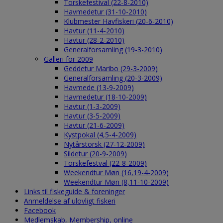
Torskefestival (22-8-2010)
Havmedetur (31-10-2010)
Klubmester Havfiskeri (20-6-2010)
Havtur (11-4-2010)
Havtur (28-2-2010)
Generalforsamling (19-3-2010)
Galleri for 2009
Geddetur Maribo (29-3-2009)
Generalforsamling (20-3-2009)
Havmede (13-9-2009)
Havmedetur (18-10-2009)
Havtur (1-3-2009)
Havtur (3-5-2009)
Havtur (21-6-2009)
Kystpokal (4,5-4-2009)
Nytårstorsk (27-12-2009)
Sildetur (20-9-2009)
Torskefestval (22-8-2009)
Weekendtur Møn (16,19-4-2009)
Weekendtur Møn (8,11-10-2009)
Links til fiskeguide & foreninger
Anmeldelse af ulovligt fiskeri
Facebook
Medlemskab, Membership, online