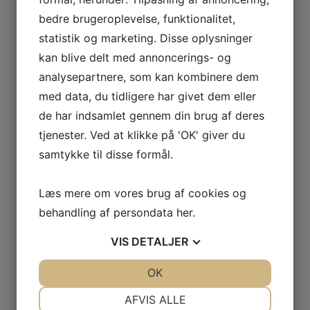
2005
bedre brugeroplevelse, funktionalitet,
2004
statistik og marketing. Disse oplysninger
Årets Største & Klubrekorder
2026
kan blive delt med annoncerings- og
2025
analysepartnere, som kan kombinere dem
2024
2023
med data, du tidligere har givet dem eller
2022
de har indsamlet gennem din brug af deres
2021
2020
tjenester. Ved at klikke på 'OK' giver du
2019
samtykke til disse formål.
2018
2017
2016
Læs mere om vores brug af cookies og
2015
2014
behandling af persondata
her
.
2013
2012
VIS
DETALJER
2011
2010
JA
NEJ
OK
JA
NEJ
Fra 2009 til 1970
Klubrekorder 1970-2025
NØDVENDIGE
PRÆFERENCER
AFVIS ALLE
Gamle N.S.F. & ABU film