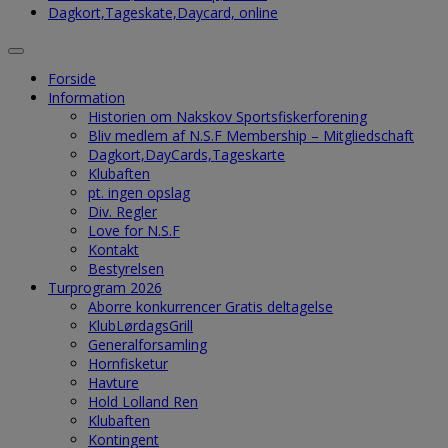
Dagkort,Tageskate,Daycard, online
Forside
Information
Historien om Nakskov Sportsfiskerforening
Bliv medlem af N.S.F Membership – Mitgliedschaft
Dagkort,DayCards,Tageskarte
Klubaften
pt. ingen opslag
Div. Regler
Love for N.S.F
Kontakt
Bestyrelsen
Turprogram 2026
Aborre konkurrencer Gratis deltagelse
KlubLørdagsGrill
Generalforsamling
Hornfisketur
Havture
Hold Lolland Ren
Klubaften
Kontingent