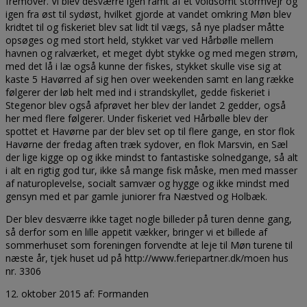
fremover. Vi blev desværre igen ramt af et voldsomt stormvejr og
igen fra øst til sydøst, hvilket gjorde at vandet omkring Møn blev
kridtet til og fiskeriet blev sat lidt til vægs, så nye pladser måtte
opsøges og med stort held, stykket var ved Hårbølle mellem
havnen og ralværket, et meget dybt stykke og med megen strøm,
med det lå i læ også kunne der fiskes, stykket skulle vise sig at
kaste 5 Havørred af sig hen over weekenden samt en lang række
følgerer der løb helt med ind i strandskyllet, gedde fiskeriet i
Stegenor blev også afprøvet her blev der landet 2 gedder, også
her med flere følgerer. Under fiskeriet ved Hårbølle blev der
spottet et Havørne par der blev set op til flere gange, en stor flok
Havørne der fredag aften træk sydover, en flok Marsvin, en Sæl
der lige kigge op og ikke mindst to fantastiske solnedgange, så alt
i alt en rigtig god tur, ikke så mange fisk måske, men med masser
af naturoplevelse, socialt samvær og hygge og ikke mindst med
gensyn med et par gamle juniorer fra Næstved og Holbæk.
Der blev desværre ikke taget nogle billeder på turen denne gang,
så derfor som en lille appetit vækker, bringer vi et billede af
sommerhuset som foreningen forvendte at leje til Møn turene til
næste år, tjek huset ud på http://www.feriepartner.dk/moen hus
nr. 3306
12. oktober 2015 af: Formanden