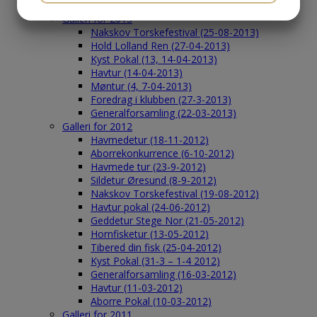
Galleri
JA
NEJ
JA
NEJ
Galleri for 2013
Nakskov Torskefestival (25-08-2013)
MARKETING
STATISTIK
Hold Lolland Ren (27-04-2013)
Kyst Pokal (13, 14-04-2013)
Havtur (14-04-2013)
Møntur (4, 7-04-2013)
Foredrag i klubben (27-3-2013)
Generalforsamling (22-03-2013)
Galleri for 2012
Havmedetur (18-11-2012)
Aborrekonkurrence (6-10-2012)
Havmede tur (23-9-2012)
Sildetur Øresund (8-9-2012)
Nakskov Torskefestival (19-08-2012)
Havtur pokal (24-06-2012)
Geddetur Stege Nor (21-05-2012)
Hornfisketur (13-05-2012)
Tibered din fisk (25-04-2012)
Kyst Pokal (31-3 – 1-4 2012)
Generalforsamling (16-03-2012)
Havtur (11-03-2012)
Aborre Pokal (10-03-2012)
Galleri for 2011