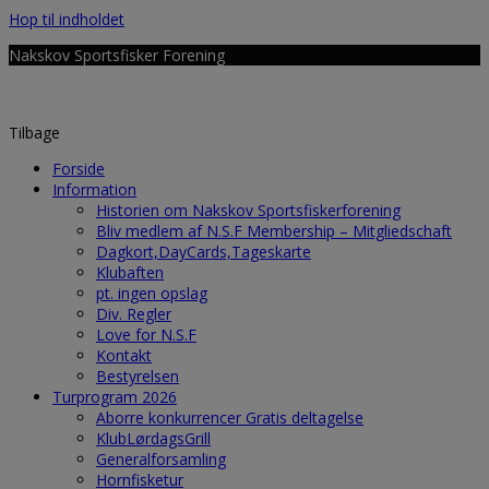
Hop til indholdet
Nakskov Sportsfisker Forening
Tilbage
Forside
Information
Historien om Nakskov Sportsfiskerforening
Bliv medlem af N.S.F Membership – Mitgliedschaft
Dagkort,DayCards,Tageskarte
Klubaften
pt. ingen opslag
Div. Regler
Love for N.S.F
Kontakt
Bestyrelsen
Turprogram 2026
Aborre konkurrencer Gratis deltagelse
KlubLørdagsGrill
Generalforsamling
Hornfisketur